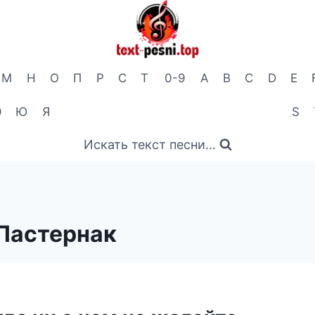
М
Н
О
П
Р
С
Т
0-9
A
B
C
D
E
Э
Ю
Я
S
Искать текст песни...
Пастернак