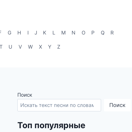
F
G
H
I
J
K
L
M
N
O
P
Q
R
T
U
V
W
X
Y
Z
Поиск
Поиск
Топ популярные