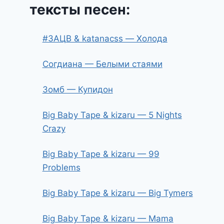
тексты песен:
#ЗАЦВ & katanacss — Холода
Согдиана — Белыми стаями
Зомб — Купидон
Big Baby Tape & kizaru — 5 Nights
Crazy
Big Baby Tape & kizaru — 99
Problems
Big Baby Tape & kizaru — Big Tymers
Big Baby Tape & kizaru — Mama