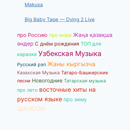
Makusa
Big Baby Tape — Dying 2 Live
Жаңа қазақша
про Россию
про море
әндер
С днём рождения
ТОП для
Узбекская Музыка
караоке
Жаны кыргызча
Русский рэп
Казахская Музыка
Татаро-Башкирские
Новогодние
песни
Татарская музыка
восточные хиты на
про лето
русском языке
про зиму
ШАНСОН