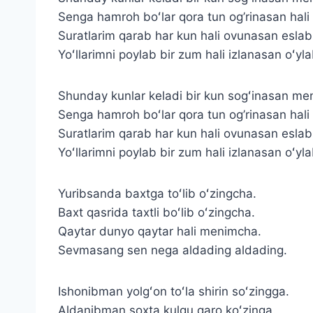
Senga hamroh boʻlar qora tun og’rinasan hali 
Suratlarim qarab har kun hali ovunasan esla
Yoʻllarimni poylab bir zum hali izlanasan oʻyl
Shunday kunlar keladi bir kun sogʻinasan men
Senga hamroh boʻlar qora tun og’rinasan hali 
Suratlarim qarab har kun hali ovunasan esla
Yoʻllarimni poylab bir zum hali izlanasan oʻyl
Yuribsanda baxtga toʻlib oʻzingcha.
Baxt qasrida taxtli boʻlib oʻzingcha.
Qaytar dunyo qaytar hali menimcha.
Sevmasang sen nega aldading aldading.
Ishonibman yolgʻon toʻla shirin soʻzingga.
Aldanibman soxta kulgu qaro koʻzinga.