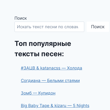
Поиск
Поиск
Топ популярные
тексты песен:
#ЗАЦВ & katanacss — Холода
Согдиана — Белыми стаями
Зомб — Купидон
Big Baby Tape & kizaru — 5 Nights