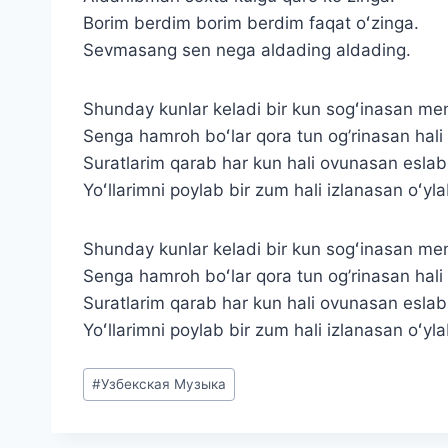
Borim berdim borim berdim faqat oʻzinga.
Sevmasang sen nega aldading aldading.
Shunday kunlar keladi bir kun sogʻinasan men
Senga hamroh boʻlar qora tun og’rinasan hali 
Suratlarim qarab har kun hali ovunasan esla
Yoʻllarimni poylab bir zum hali izlanasan oʻyl
Shunday kunlar keladi bir kun sogʻinasan men
Senga hamroh boʻlar qora tun og’rinasan hali 
Suratlarim qarab har kun hali ovunasan esla
Yoʻllarimni poylab bir zum hali izlanasan oʻyl
Метки
#
Узбекская Музыка
записи: