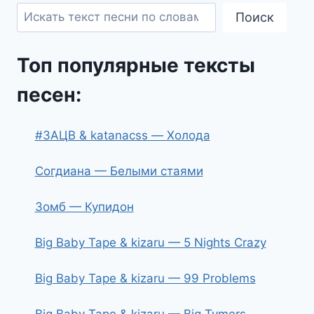
Поиск
Топ популярные тексты
песен:
#ЗАЦВ & katanacss — Холода
Согдиана — Белыми стаями
Зомб — Купидон
Big Baby Tape & kizaru — 5 Nights Crazy
Big Baby Tape & kizaru — 99 Problems
Big Baby Tape & kizaru — Big Tymers