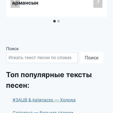
армансын
Поиск
Поиск
Топ популярные тексты
песен:
#ЗАЦВ & katanacss — Холода
Согдиана — Белыми стаями