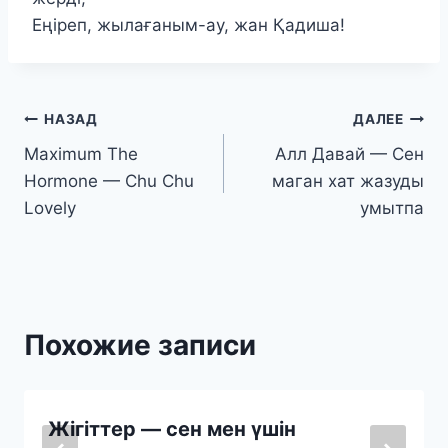
Еңіреп, жылағаным-ау, жан Қадиша!
Навигация
НАЗАД
ДАЛЕЕ
Maximum The
Алл Давай — Сен
по
Hormone — Chu Chu
маган хат жазуды
записям
Lovely
умытпа
Похожие записи
Жігіттер — сен мен үшін