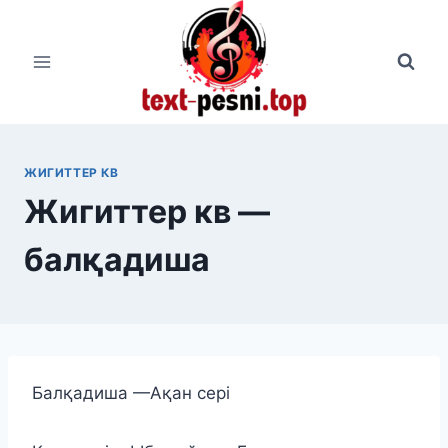
Перейти
к
содержимому
ЖИГИТТЕР КВ
Жигиттер кв —
балқадиша
Балқадиша —Ақан сері