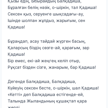
Қызы едің, Ыбырайдың Балқадиша,
Бұралған белің нәзік, о-шіркін, тал Қадиша!
Сексен қыз, серуенге шықсадағы-ау,
Ішінде шолпан жұлдыз, жарығым, сен
Қадиша!
Бұраңдап, асау тайдай жүрген басың,
Қаларсың біздің сөзге-ай, қарағым, зар
Қадиша!
Бір емес, екі-ай жеңгең келіп отыр,
Рұқсат бізден сізге, жанарым, бар Қадиша!
Дегенде Балқадиша, Балқадиша,
Күйеуің сексен бесте, о-шіркін, шал Қадиша!
«Кетті» деп Балқадиша естігенде-ей,
Талында Жыландының құшақтап қара
жерді,