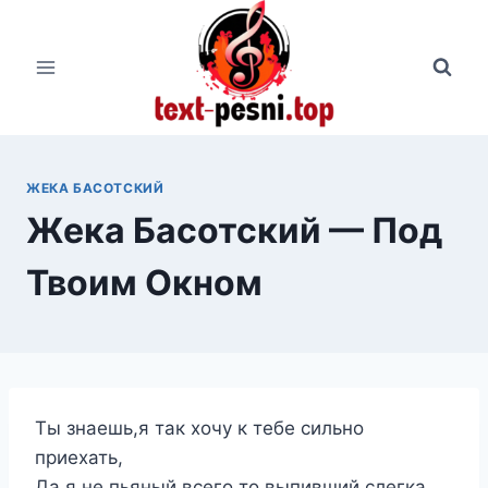
Перейти
к
содержимому
ЖЕКА БАСОТСКИЙ
Жека Басотский — Под
Твоим Окном
Ты знаешь,я так хочу к тебе сильно
приехать,
Да я не пьяный,всего то выпивший слегка,