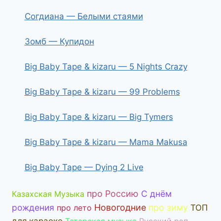
Согдиана — Белыми стаями
Зомб — Купидон
Big Baby Tape & kizaru — 5 Nights Crazy
Big Baby Tape & kizaru — 99 Problems
Big Baby Tape & kizaru — Big Tymers
Big Baby Tape & kizaru — Mama Makusa
Big Baby Tape — Dying 2 Live
про Россию
С днём
Казахская Музыка
рождения
Новогодние
про зиму
про лето
ТОП
для караоке
Татарская музыка
Русский рэп