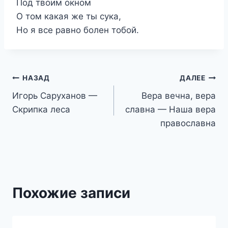
Под твоим окном
О том какая же ты сука,
Но я все равно болен тобой.
Навигация
НАЗАД
ДАЛЕЕ
Игорь Саруханов —
Вера вечна, вера
по
Скрипка леса
славна — Наша вера
записям
православна
Похожие записи