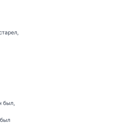
старел,
н был,
абыл