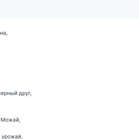
на,
ерный друг,
в Можай,
 урожай,