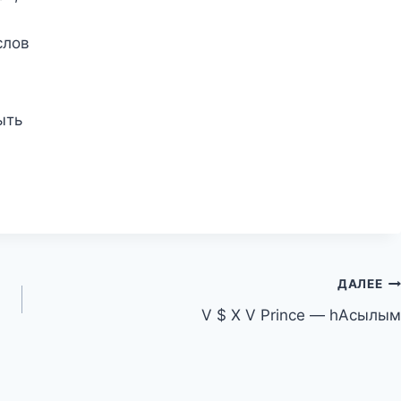
слов
ыть
ДАЛЕЕ
V $ X V Prince — hАсылым