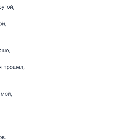
ругой,
ой,
ошо,
я прошел,
 мой,
ов,