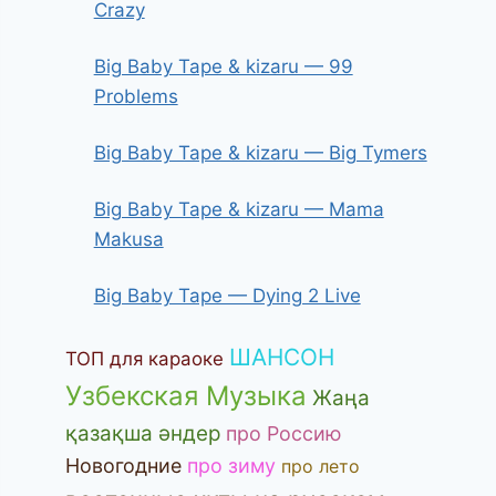
Crazy
Big Baby Tape & kizaru — 99
Problems
Big Baby Tape & kizaru — Big Tymers
Big Baby Tape & kizaru — Mama
Makusa
Big Baby Tape — Dying 2 Live
ШАНСОН
ТОП для караоке
Узбекская Музыка
Жаңа
қазақша әндер
про Россию
Новогодние
про зиму
про лето