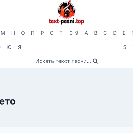
М
Н
О
П
Р
С
Т
0-9
A
B
C
D
E
Э
Ю
Я
S
Искать текст песни...
ето