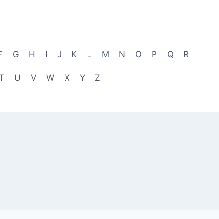
F
G
H
I
J
K
L
M
N
O
P
Q
R
T
U
V
W
X
Y
Z