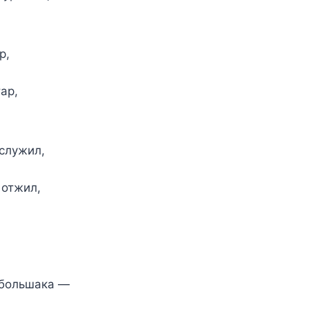
р,
ар,
ослужил,
 отжил,
 большака —