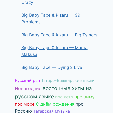
Crazy
Big Baby Tape & kizaru — 99
Problems
Big Baby Tape & kizaru — Big Tymers
Big Baby Tape & kizaru — Mama
Makusa
Big Baby Tape — Dying 2 Live
Русский рэп
Татаро-Башкирские песни
восточные хиты на
Новогодние
русском языке
про зиму
про лето
С днём рождения
про
про море
Россию
Татарская музыка