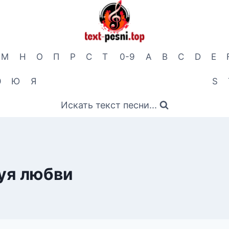
М
Н
О
П
Р
С
Т
0-9
A
B
C
D
E
Э
Ю
Я
S
Искать текст песни...
уя любви