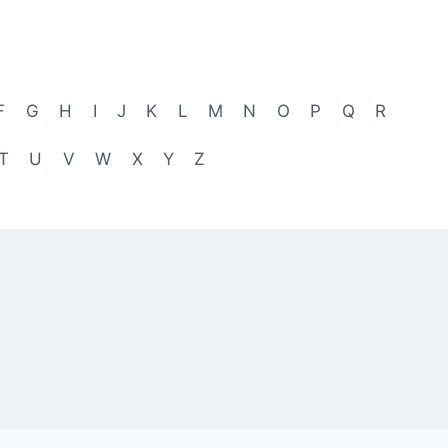
F
G
H
I
J
K
L
M
N
O
P
Q
R
T
U
V
W
X
Y
Z