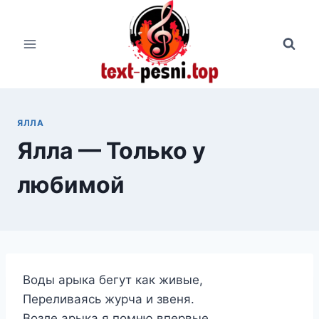
Перейти
к
содержимому
ЯЛЛА
Ялла — Только у
любимой
Воды арыка бегут как живые,
Переливаясь журча и звеня.
Возле арыка я помню впервые,