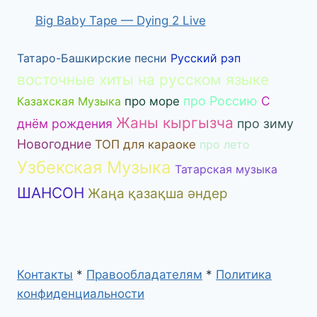
Big Baby Tape — Dying 2 Live
Татаро-Башкирские песни
Русский рэп
восточные хиты на русском языке
про Россию
С
Казахская Музыка
про море
Жаны кыргызча
днём рождения
про зиму
Новогодние
ТОП для караоке
про лето
Узбекская Музыка
Татарская музыка
ШАНСОН
Жаңа қазақша әндер
Контакты
*
Правообладателям
*
Политика
конфиденциальности