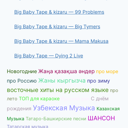
Big Baby Tape & kizaru — 99 Problems
Big Baby Tape & kizaru — Big Tymers
Big Baby Tape & kizaru — Mama Makusa
Big Baby Tape — Dying 2 Live
Жаңа қазақша әндер
Новогодние
про море
Жаны кыргызча
про Россию
про зиму
восточные хиты на русском языке
про
С днём
лето
ТОП для караоке
Русский рэп
Узбекская Музыка
рождения
Казахская
ШАНСОН
Музыка
Татаро-Башкирские песни
Татарская музыка