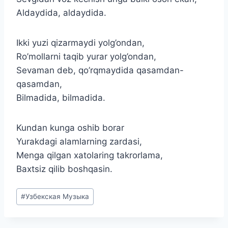
Aldaydida, aldaydida.
Ikki yuzi qizarmaydi yolg’ondan,
Ro’mollarni taqib yurar yolg’ondan,
Sevaman deb, qo’rqmaydida qasamdan-
qasamdan,
Bilmadida, bilmadida.
Kundan kunga oshib borar
Yurakdagi alamlarning zardasi,
Menga qilgan xatolaring takrorlama,
Baxtsiz qilib boshqasin.
Метки
#
Узбекская Музыка
записи: