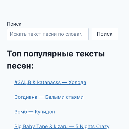
Поиск
Поиск
Топ популярные тексты
песен:
#ЗАЦВ & katanacss — Холода
Согдиана — Белыми стаями
Зомб — Купидон
Big Baby Tape & kizaru — 5 Nights Crazy