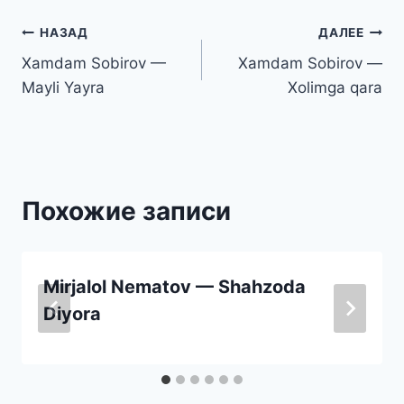
Навигация
НАЗАД
ДАЛЕЕ
Xamdam Sobirov —
Xamdam Sobirov —
по
Mayli Yayra
Xolimga qara
записям
Похожие записи
Mirjalol Nematov — Shahzoda
Diyora