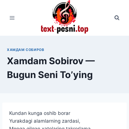
Перейти
к
содержимому
ХАМДАМ СОБИРОВ
Xamdam Sobirov —
Bugun Seni To’ying
Kundan kunga oshib borar
Yurakdagi alamlarning zardasi,
Menga qilgan xatolaring takrorlama,