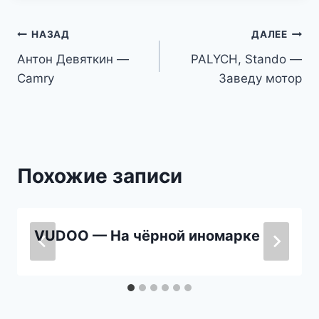
Навигация
НАЗАД
ДАЛЕЕ
Антон Девяткин —
PALYCH, Stando —
по
Camry
Заведу мотор
записям
Похожие записи
VUDOO — На чёрной иномарке