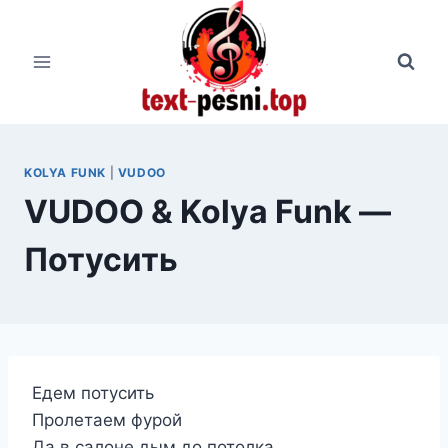
Перейти
к
содержимому
KOLYA FUNK
|
VUDOO
VUDOO & Kolya Funk —
Потусить
Едем потусить
Пролетаем фурой
Да в салоне дым до потолка