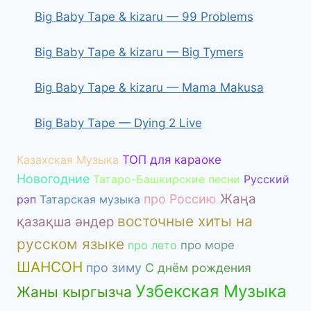
Big Baby Tape & kizaru — 99 Problems
Big Baby Tape & kizaru — Big Tymers
Big Baby Tape & kizaru — Mama Makusa
Big Baby Tape — Dying 2 Live
Казахская Музыка
ТОП для караоке
Новогодние
Татаро-Башкирские песни
Русский
Жаңа
про Россию
рэп
Татарская музыка
восточные хиты на
қазақша әндер
русском языке
про лето
про море
ШАНСОН
про зиму
С днём рождения
Узбекская Музыка
Жаны кыргызча