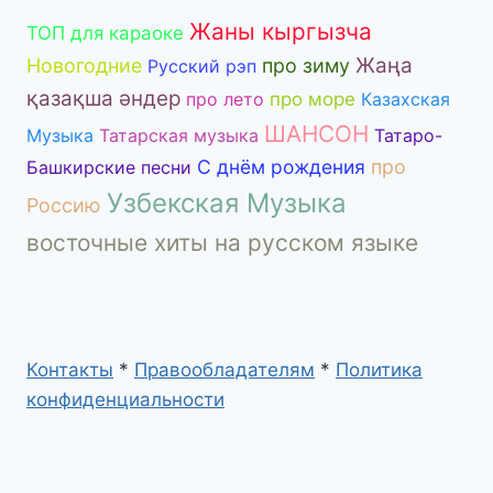
Жаны кыргызча
ТОП для караоке
Жаңа
Новогодние
про зиму
Русский рэп
қазақша әндер
про лето
про море
Казахская
ШАНСОН
Музыка
Татарская музыка
Татаро-
С днём рождения
про
Башкирские песни
Узбекская Музыка
Россию
восточные хиты на русском языке
Контакты
*
Правообладателям
*
Политика
конфиденциальности