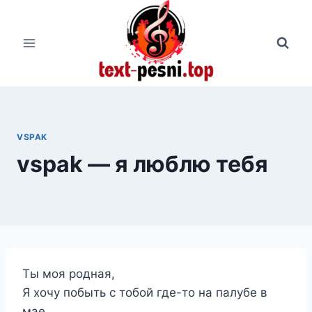
Перейти
к
содержимому
VSPAK
vspak — я люблю тебя
Ты моя родная,
Я хочу побыть с тобой где-то на палубе в
мае.