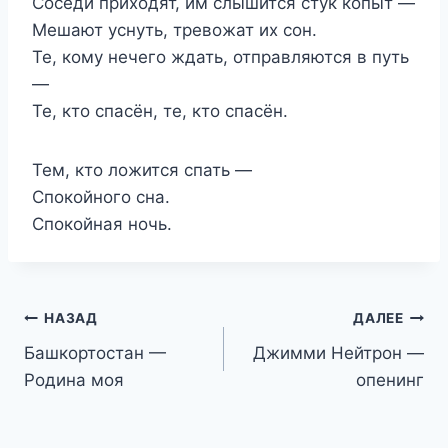
Соседи приходят, им слышится стук копыт —
Мешают уснуть, тревожат их сон.
Те, кому нечего ждать, отправляются в путь
—
Те, кто спасён, те, кто спасён.
Тем, кто ложится спать —
Спокойного сна.
Спокойная ночь.
Навигация
НАЗАД
ДАЛЕЕ
Башкортостан —
Джимми Нейтрон —
по
Родина моя
опенинг
записям