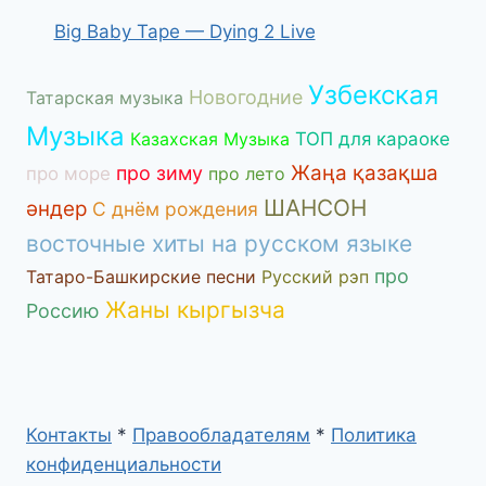
Big Baby Tape — Dying 2 Live
Узбекская
Новогодние
Татарская музыка
Музыка
Казахская Музыка
ТОП для караоке
Жаңа қазақша
про зиму
про море
про лето
ШАНСОН
әндер
С днём рождения
восточные хиты на русском языке
про
Татаро-Башкирские песни
Русский рэп
Жаны кыргызча
Россию
Контакты
*
Правообладателям
*
Политика
конфиденциальности