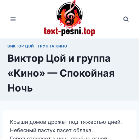
Перейти
к
содержимому
ВИКТОР ЦОЙ
|
ГРУППА КИНО
Виктор Цой и группа
«Кино» — Спокойная
Ночь
Крыши домов дрожат под тяжестью дней,
Небесный пастух пасет облака.
Город стреляет в ночь дробью огней,