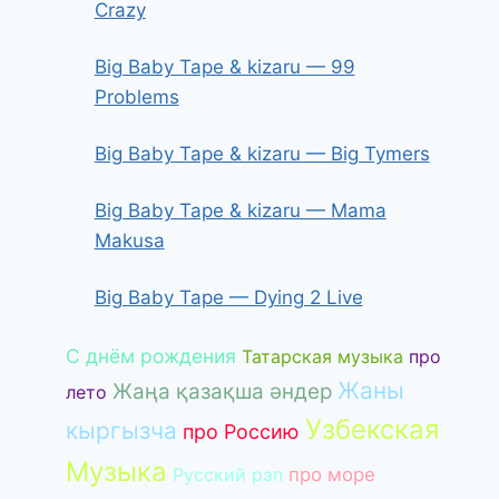
Crazy
Big Baby Tape & kizaru — 99
Problems
Big Baby Tape & kizaru — Big Tymers
Big Baby Tape & kizaru — Mama
Makusa
Big Baby Tape — Dying 2 Live
С днём рождения
Татарская музыка
про
Жаны
Жаңа қазақша әндер
лето
Узбекская
кыргызча
про Россию
Музыка
Русский рэп
про море