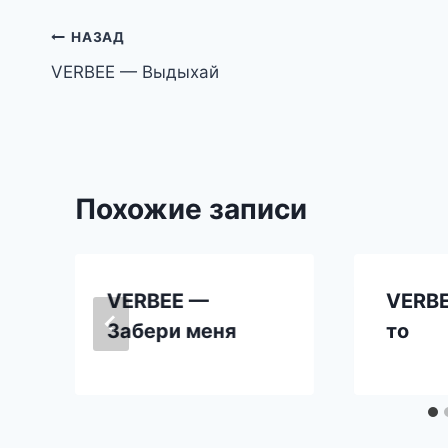
Навигация
НАЗАД
VERBEE — Выдыхай
по
записям
Похожие записи
VERBEE —
VERBE
Забери меня
то