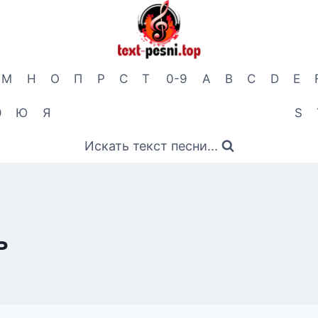
М
Н
О
П
Р
С
Т
0-9
A
B
C
D
E
Э
Ю
Я
S
Искать текст песни...
ь