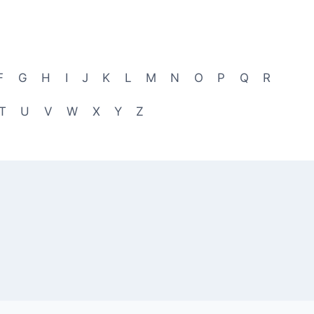
F
G
H
I
J
K
L
M
N
O
P
Q
R
T
U
V
W
X
Y
Z