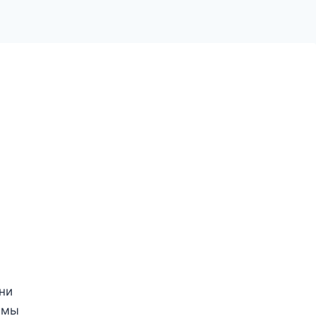
гни
 мы