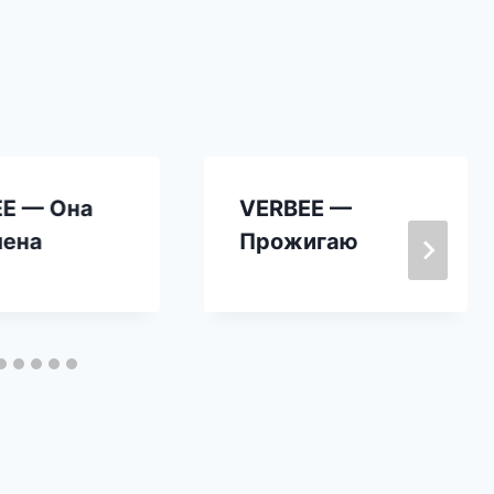
E — Она
VERBEE —
лена
Прожигаю