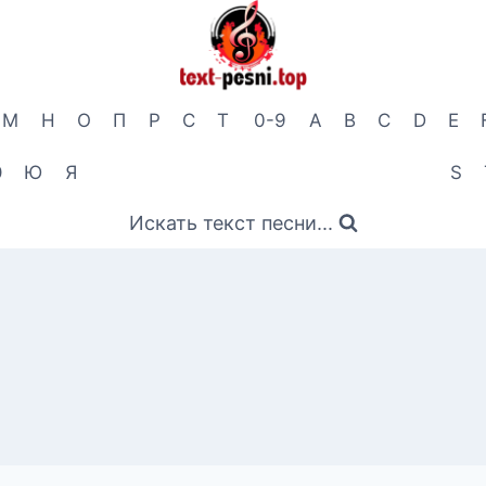
М
Н
О
П
Р
С
Т
0-9
A
B
C
D
E
Э
Ю
Я
S
Искать текст песни...