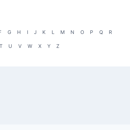
F
G
H
I
J
K
L
M
N
O
P
Q
R
T
U
V
W
X
Y
Z