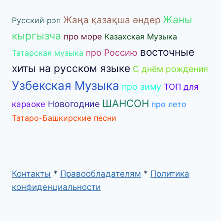
Жаны
Жаңа қазақша әндер
Русский рэп
кыргызча
про море
Казахская Музыка
восточные
про Россию
Татарская музыка
хиты на русском языке
С днём рождения
Узбекская Музыка
про зиму
ТОП для
ШАНСОН
Новогодние
караоке
про лето
Татаро-Башкирские песни
Контакты
*
Правообладателям
*
Политика
конфиденциальности