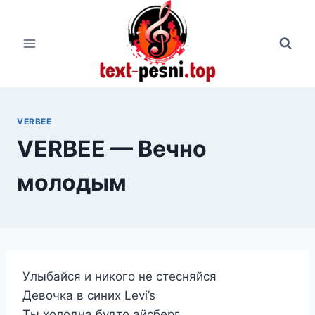
Перейти
к
содержимому
VERBEE
VERBEE — Вечно
молодым
Улыбайся и никого не стесняйся
Девочка в синих Levi’s
Ты холодна будто айсберг