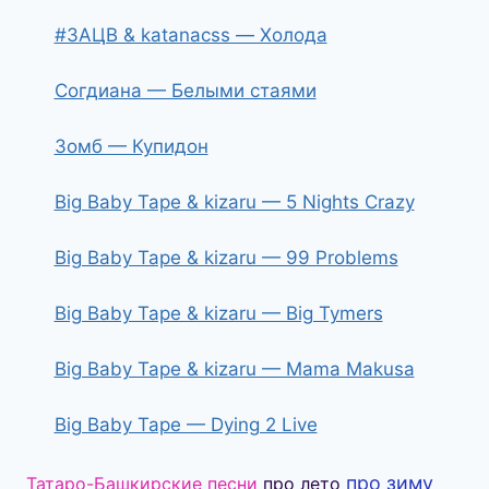
#ЗАЦВ & katanacss — Холода
Согдиана — Белыми стаями
Зомб — Купидон
Big Baby Tape & kizaru — 5 Nights Crazy
Big Baby Tape & kizaru — 99 Problems
Big Baby Tape & kizaru — Big Tymers
Big Baby Tape & kizaru — Mama Makusa
Big Baby Tape — Dying 2 Live
про зиму
Татаро-Башкирские песни
про лето