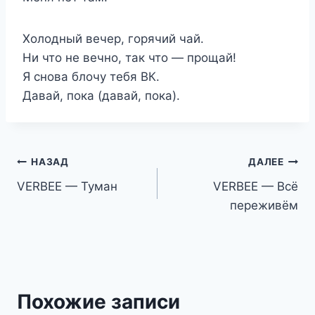
Холодный вечер, горячий чай.
Ни что не вечно, так что — прощай!
Я снова блочу тебя ВК.
Давай, пока (давай, пока).
Навигация
НАЗАД
ДАЛЕЕ
VERBEE — Туман
VERBEE — Всё
по
переживём
записям
Похожие записи