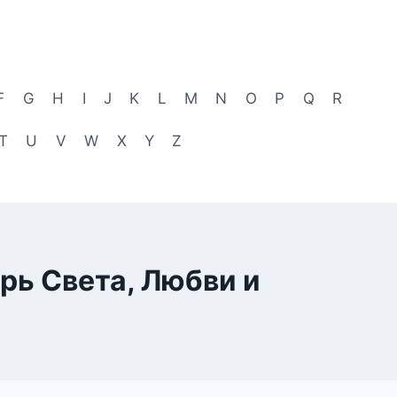
F
G
H
I
J
K
L
M
N
O
P
Q
R
T
U
V
W
X
Y
Z
рь Света, Любви и