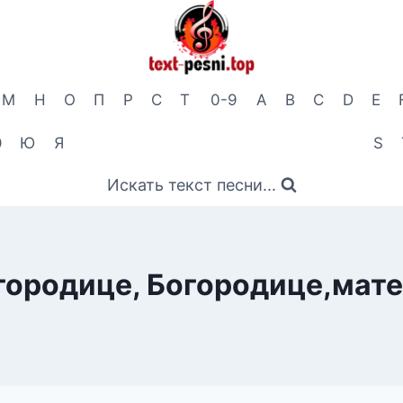
М
Н
О
П
Р
С
Т
0-9
A
B
C
D
E
Э
Ю
Я
S
Искать текст песни...
ородице, Богородице,мате