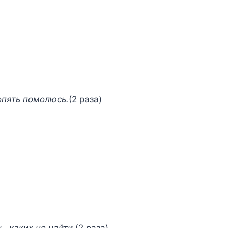
опять помолюсь.
(2 раза)
, каких не найти.
(2 раза)