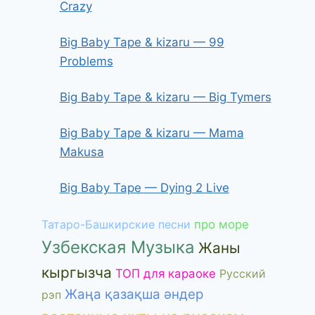
Crazy
Big Baby Tape & kizaru — 99
Problems
Big Baby Tape & kizaru — Big Tymers
Big Baby Tape & kizaru — Mama
Makusa
Big Baby Tape — Dying 2 Live
Татаро-Башкирские песни
про море
Узбекская Музыка
Жаны
кыргызча
ТОП для караоке
Русский
Жаңа қазақша әндер
рэп