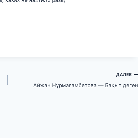
ДАЛЕЕ
Айжан Нұрмағамбетова — Бақыт деген