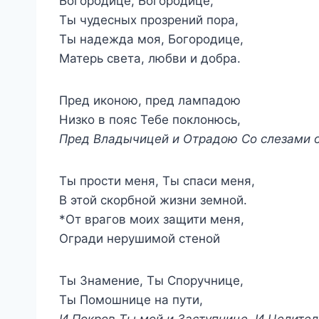
Богородице, Богородице,
Ты чудесных прозрений пора,
Ты надежда моя, Богородице,
Матерь света, любви и добра.
Пред иконою, пред лампадою
Низко в пояс Тебе поклонюсь,
Пред Владычицей и Отрадою Со слезами 
Ты прости меня, Ты спаси меня,
В этой скорбной жизни земной.
*От врагов моих защити меня,
Огради нерушимой стеной
Ты Знамение, Ты Споручнице,
Ты Помошнице на пути,
И Покров Ты мой и Заступнице, И Целитель