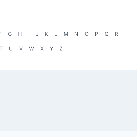
F
G
H
I
J
K
L
M
N
O
P
Q
R
T
U
V
W
X
Y
Z