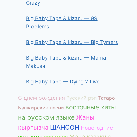
Crazy
Big Baby Tape & kizaru — 99
Problems
Big Baby Tape & kizaru — Big Tymers
Big Baby Tape & kizaru — Mama
Makusa
Big Baby Tape — Dying 2 Live
С днём рождения
Русский рэп
Татаро-
восточные хиты
Башкирские песни
на русском языке
Жаны
кыргызча
ШАНСОН
Новогодние
Жаңа қазақша
про зиму