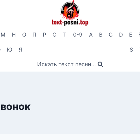
М
Н
О
П
Р
С
Т
0-9
A
B
C
D
E
Э
Ю
Я
S
Искать текст песни...
звонок