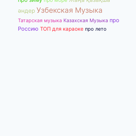
про море
Узбекская Музыка
әндер
про
Татарская музыка
Казахская Музыка
Россию
ТОП для караоке
про лето