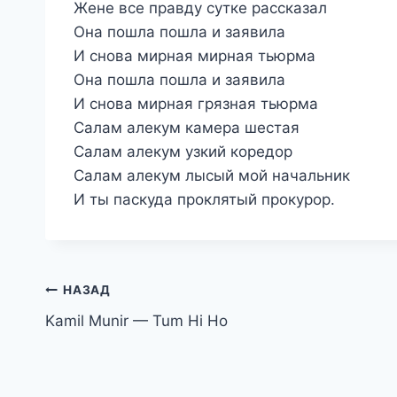
Жене все правду сутке рассказал
Она пошла пошла и заявила
И снова мирная мирная тьюрма
Она пошла пошла и заявила
И снова мирная грязная тьюрма
Салам алекум камера шестая
Салам алекум узкий коредор
Салам алекум лысый мой начальник
И ты паскуда проклятый прокурор.
Навигация
НАЗАД
Kamil Munir — Tum Hi Ho
по
записям