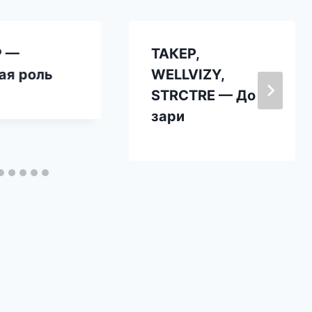
Р —
ТАКЕР,
ая роль
WELLVIZY,
STRCTRE — До
зари