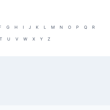
F
G
H
I
J
K
L
M
N
O
P
Q
R
T
U
V
W
X
Y
Z