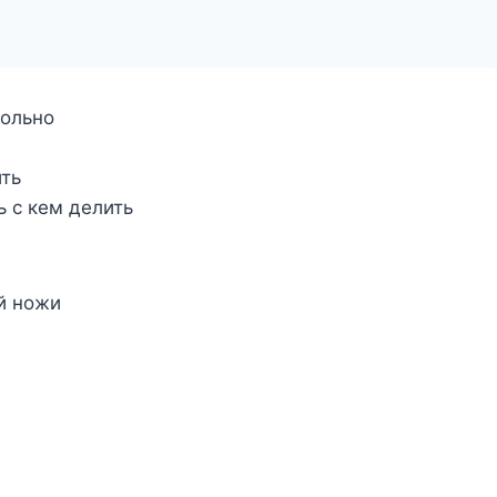
больно
ить
ь с кем делить
ей ножи