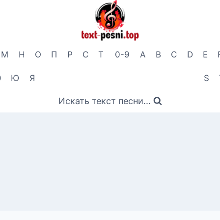
М
Н
О
П
Р
С
Т
0-9
A
B
C
D
E
Э
Ю
Я
S
Искать текст песни...