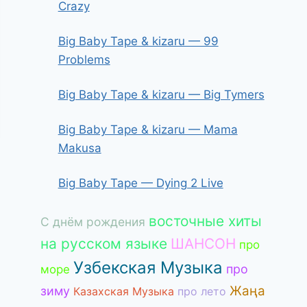
Crazy
Big Baby Tape & kizaru — 99
Problems
Big Baby Tape & kizaru — Big Tymers
Big Baby Tape & kizaru — Mama
Makusa
Big Baby Tape — Dying 2 Live
восточные хиты
С днём рождения
на русском языке
ШАНСОН
про
Узбекская Музыка
про
море
Жаңа
зиму
Казахская Музыка
про лето