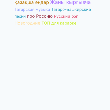
Жаны кыргызча
қазақша әндер
Татарская музыка
Татаро-Башкирские
про Россию
песни
Русский рэп
ТАКЕР — Как
ТАКЕР — О
Новогодние
ТОП для караоке
море
больше не 