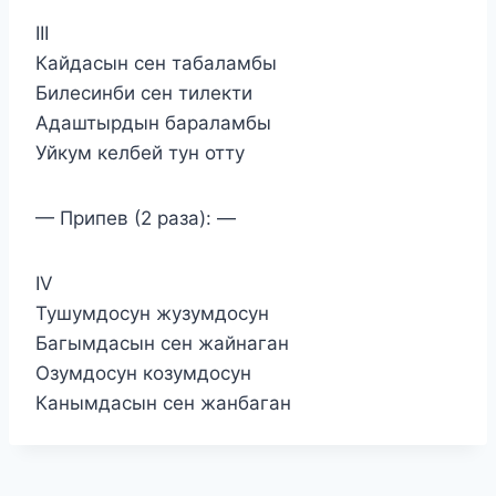
III
Кайдасын сен табаламбы
Билесинби сен тилекти
Адаштырдын бараламбы
Уйкум келбей тун отту
— Припев (2 раза): —
IV
Тушумдосун жузумдосун
Багымдасын сен жайнаган
Озумдосун козумдосун
Канымдасын сен жанбаган