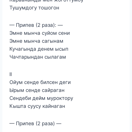
Тушумдогу тошогон
— Припев (2 раза): —
Эмне мынча суйом сени
Эмне мынча сагынам
Кучагында денем ысып
Чачтарындан сылагам
II
Ойум сенде билсен деги
Ырым сенде сайраган
Сендеби дейм муроктору
Кышта суусу кайнаган
— Припев (2 раза) —