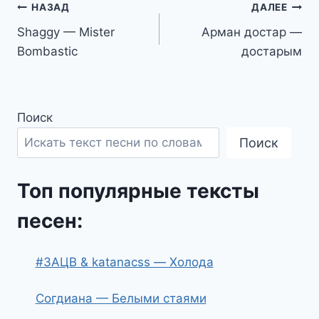
Навигация
НАЗАД
ДАЛЕЕ
Shaggy — Mister
Арман достар —
по
Bombastic
достарым
записям
Поиск
Поиск
Топ популярные тексты
песен:
#ЗАЦВ & katanacss — Холода
Согдиана — Белыми стаями