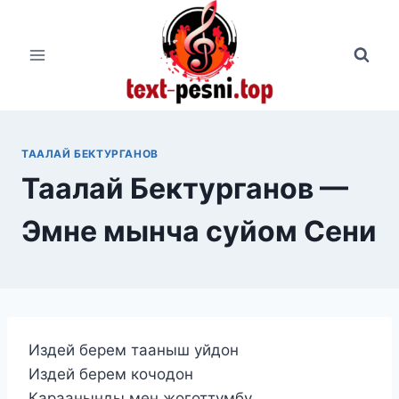
Перейти
к
содержимому
ТААЛАЙ БЕКТУРГАНОВ
Таалай Бектурганов —
Эмне мынча суйом Сени
Издей берем тааныш уйдон
Издей берем кочодон
Караанынды мен жоготтумбу