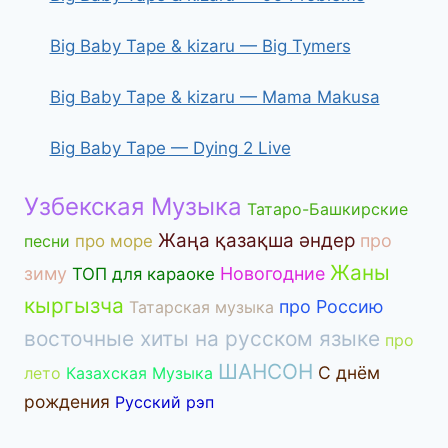
Big Baby Tape & kizaru — Big Tymers
Big Baby Tape & kizaru — Mama Makusa
Big Baby Tape — Dying 2 Live
Узбекская Музыка
Татаро-Башкирские
Жаңа қазақша әндер
про
песни
про море
Жаны
зиму
Новогодние
ТОП для караоке
кыргызча
про Россию
Татарская музыка
восточные хиты на русском языке
про
ШАНСОН
С днём
лето
Казахская Музыка
рождения
Русский рэп