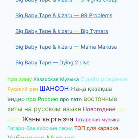
Big Baby Tape & kizaru — 99 Problems
Big Baby Tape & kizaru — Big Tymers
Big Baby Tape & kizaru — Mama Makusa
Big Baby Tape — Dying 2 Live
про зиму
С днём рождения
Казахская Музыка
ШАНСОН
Жаңа қазақша
Русский рэп
восточные
әндер
про Россию
про лето
хиты на русском языке
Новогодние
про
Жаны кыргызча
море
Татарская музыка
Татаро-Башкирские песни
ТОП для караоке