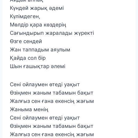
Күндей жарық әдемі
Күлімдеген,
Мөлдір қара көздерің
Сағындырып жаралады жүректі
Өзге сендей
Жан таппадым аяулым
Қайда сол бір
Шын ғашықтар әлемі
Сені ойлаумен өтеді уақыт
Өзіңмен жаным табамын бақыт
Жалғыз сен ғана екенсің жағым
Жаныма менің
Сені ойлаумен өтеді уақыт
Өзіңмен жаным табамын бақыт
Жалғыз сен ғана екенсің жағым