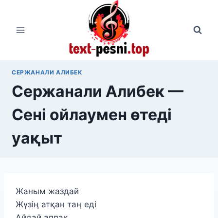
Перейти
к
содержимому
СЕРЖАНАЛИ АЛИБЕК
Сержанали Алибек —
Сені ойлаумен өтеді
уақыт
Жаным жаздай
Жүзің атқан таң еді
Айдай аппақ