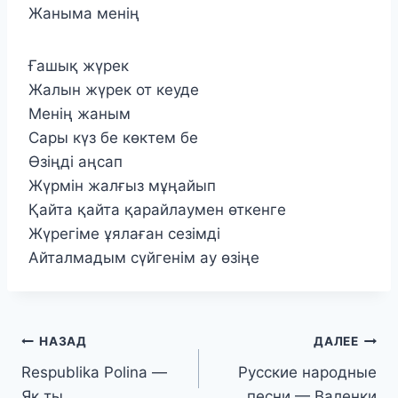
Жаныма менің
Ғашық жүрек
Жалын жүрек от кеуде
Менің жаным
Сары күз бе көктем бе
Өзіңді аңсап
Жүрмін жалғыз мұңайып
Қайта қайта қарайлаумен өткенге
Жүрегіме ұялаған сезімді
Айталмадым сүйгенім ау өзіңе
Навигация
НАЗАД
ДАЛЕЕ
Respublika Polina —
Русские народные
по
Як ты
песни — Валенки