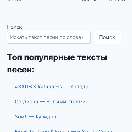
записям
Поиск
Поиск
Топ популярные тексты
песен:
#ЗАЦВ & katanacss — Холода
Согдиана — Белыми стаями
Зомб — Купидон
Big Baby Tape & kizaru — 5 Nights Crazy