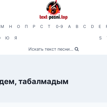
М
Н
О
П
Р
С
Т
0-9
A
B
C
D
E
Э
Ю
Я
S
Искать текст песни...
эдем, табалмадым