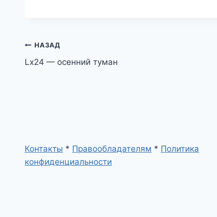
Навигация
НАЗАД
Lx24 — осенний туман
по
записям
Контакты
*
Правообладателям
*
Политика
конфиденциальности