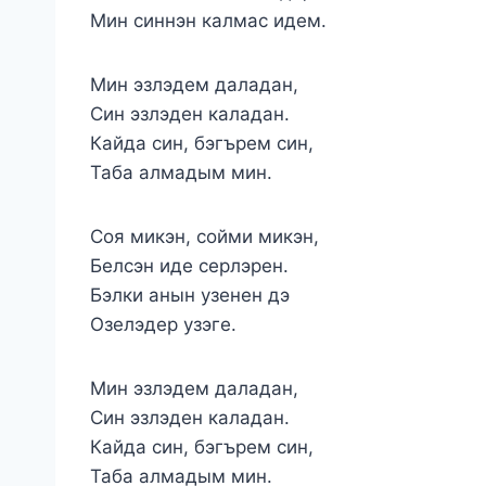
Мин синнэн калмас идем.
Мин эзлэдем даладан,
Син эзлэден каладан.
Кайда син, бэгърем син,
Таба алмадым мин.
Соя микэн, сойми микэн,
Белсэн иде серлэрен.
Бэлки анын узенен дэ
Озелэдер узэге.
Мин эзлэдем даладан,
Син эзлэден каладан.
Кайда син, бэгърем син,
Таба алмадым мин.