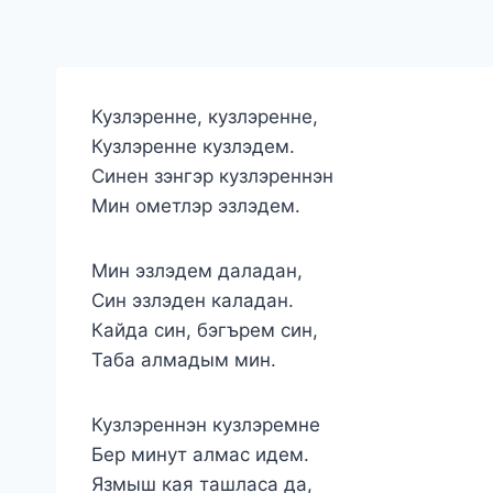
Кузлэренне, кузлэренне,
Кузлэренне кузлэдем.
Синен зэнгэр кузлэреннэн
Мин ометлэр эзлэдем.
Мин эзлэдем даладан,
Син эзлэден каладан.
Кайда син, бэгърем син,
Таба алмадым мин.
Кузлэреннэн кузлэремне
Бер минут алмас идем.
Язмыш кая ташласа да,