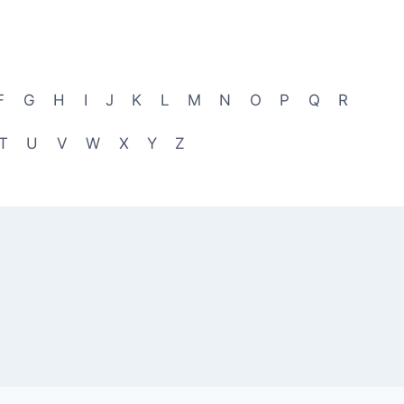
F
G
H
I
J
K
L
M
N
O
P
Q
R
T
U
V
W
X
Y
Z