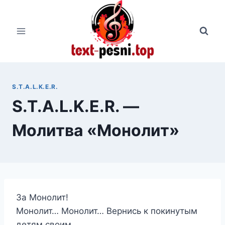
Перейти
к
содержимому
S.T.A.L.K.E.R.
S.T.A.L.K.E.R. —
Молитва «Монолит»
За Монолит!
Монолит… Монолит… Вернись к покинутым
детям своим