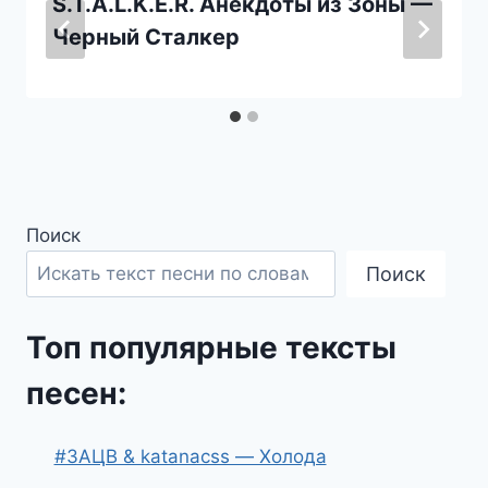
S.T.A.L.K.E.R. Анекдоты из Зоны —
Черный Сталкер
Поиск
Поиск
Топ популярные тексты
песен:
#ЗАЦВ & katanacss — Холода