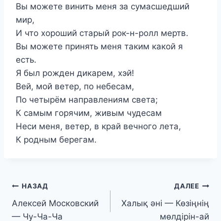
Вы можете винить меня за сумасшедший
мир,
И что хороший старый рок-н-ролл мертв.
Вы можете принять меня таким какой я
есть.
Я был рожден дикарем, хэй!
Вей, мой ветер, по небесам,
По четырём направлениям света;
К самым горячим, живым чудесам
Неси меня, ветер, в край вечного лета,
К родным берегам.
Навигация
НАЗАД
ДАЛЕЕ
Алексей Московский
Халық әні — Көзіңнің
по
— Чу-Ча-Ча
мөлдірін-ай