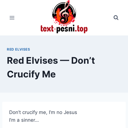
Перейти
к
содержимому
RED ELVISES
Red Elvises — Don’t
Crucify Me
Don’t crucify me, I’m no Jesus
I’m a sinner…