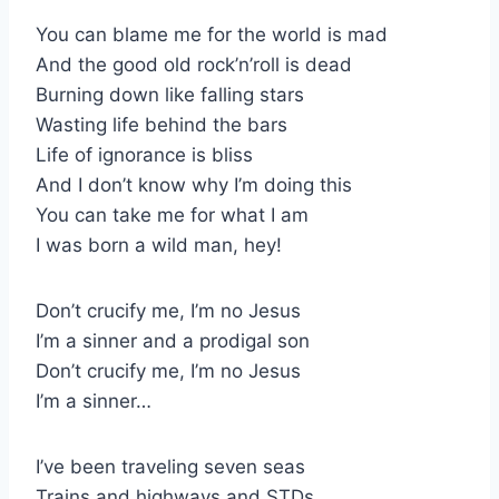
You can blame me for the world is mad
And the good old rock’n’roll is dead
Burning down like falling stars
Wasting life behind the bars
Life of ignorance is bliss
And I don’t know why I’m doing this
You can take me for what I am
I was born a wild man, hey!
Don’t crucify me, I’m no Jesus
I’m a sinner and a prodigal son
Don’t crucify me, I’m no Jesus
I’m a sinner…
I’ve been traveling seven seas
Trains and highways and STDs