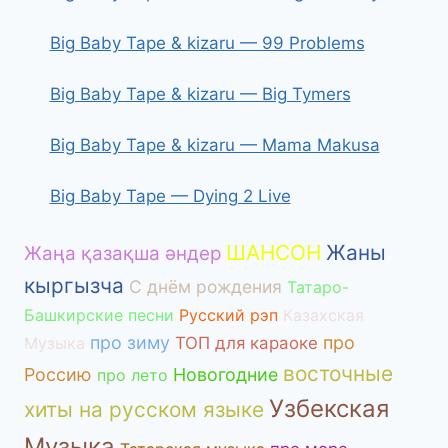
Big Baby Tape & kizaru — 99 Problems
Big Baby Tape & kizaru — Big Tymers
Big Baby Tape & kizaru — Mama Makusa
Big Baby Tape — Dying 2 Live
ШАНСОН
Жаны
Жаңа қазақша әндер
кыргызча
С днём рождения
Татаро-
Башкирские песни
Русский рэп
Казахская
про зиму
про
Музыка
ТОП для караоке
восточные
Россию
Новогодние
про лето
Узбекская
хиты на русском языке
Музыка