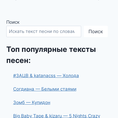
записям
Поиск
Поиск
Топ популярные тексты
песен:
#ЗАЦВ & katanacss — Холода
Согдиана — Белыми стаями
Зомб — Купидон
Big Baby Tape & kizaru — 5 Nights Crazy