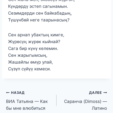
Күндөрдү эстеп сагынамын.
Сезимдерди сен байкабадың,
Түшүнбөй неге таарынасың?
Сен арнап убактың кимге,
Жүрөсүң жүрөк кыйнай?
Сага бир күнү келемин.
Сен жарыгымсың,
Жашайлы өмүр улай,
Сүзүп сүйүү кемеси.
Навигация
НАЗАД
ДАЛЕЕ
ВИА Татьяна — Как
Саранча (Dimoss) —
по
бы мне влюбиться
Латино