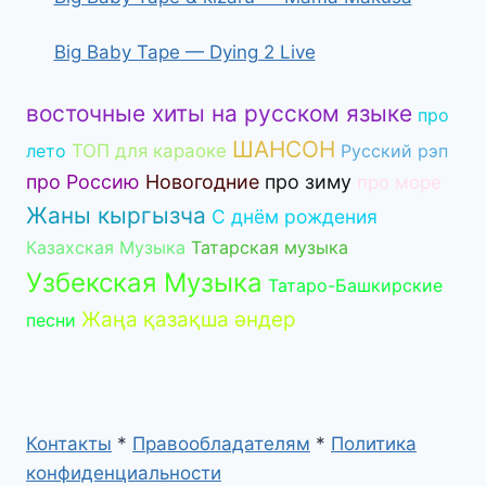
Big Baby Tape — Dying 2 Live
восточные хиты на русском языке
про
ШАНСОН
лето
ТОП для караоке
Русский рэп
про Россию
Новогодние
про зиму
про море
Жаны кыргызча
С днём рождения
Казахская Музыка
Татарская музыка
Узбекская Музыка
Татаро-Башкирские
Жаңа қазақша әндер
песни
Контакты
*
Правообладателям
*
Политика
конфиденциальности