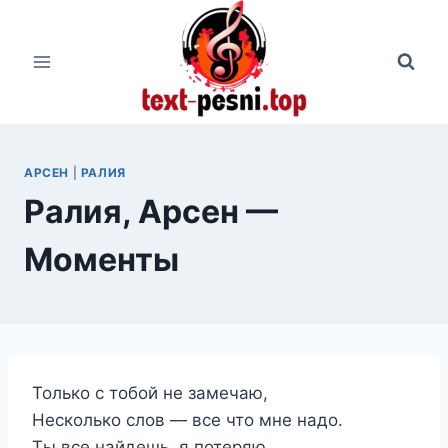
Перейти
к
содержимому
АРСЕН
|
РАЛИЯ
Ралия, Арсен —
Моменты
Только с тобой не замечаю,
Несколько слов — все что мне надо.
Ты все найдешь, я потеряю,