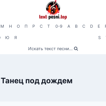
М
Н
О
П
Р
С
Т
0-9
A
B
C
D
E
Э
Ю
Я
S
Искать текст песни...
 Танец под дождем