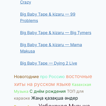
Crazy
Big Baby Tape & kizaru — 99
Problems
Big Baby Tape & kizaru — Big Tymers
Big Baby Tape & kizaru — Mama
Makusa
Big Baby Tape — Dying 2 Live
восточные
Новогодние
про Россию
хиты на русском языке
Казахская
С днём рождения
Музыка
ТОП для
Жаңа қазақша әндер
караоке