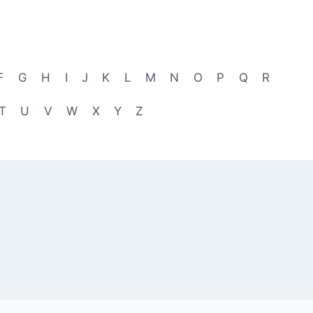
F
G
H
I
J
K
L
M
N
O
P
Q
R
T
U
V
W
X
Y
Z