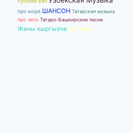
Узбекская Музыка
Русский рэп
ШАНСОН
про море
Татарская музыка
про лето
Татаро-Башкирские песни
Жаны кыргызча
про зиму