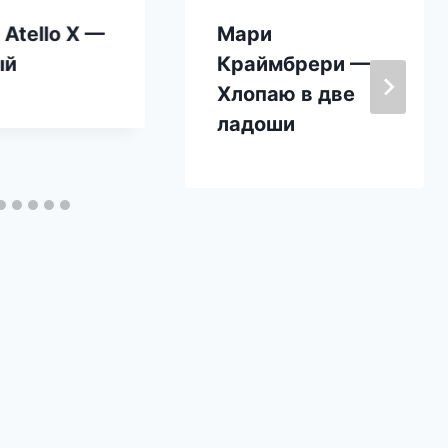
 Atello X —
Мари
ый
Краймбрери —
Хлопаю в две
ладоши