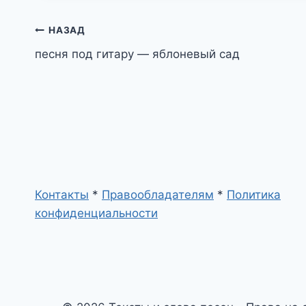
Навигация
НАЗАД
песня под гитару — яблоневый сад
по
записям
Контакты
*
Правообладателям
*
Политика
конфиденциальности