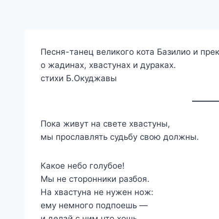
Песня-танец великого кота Базилио и пре
о жадинах, хвастунах и дураках.
стихи Б.Окуджавы
Пока живут на свете хвастуны,
мы прославлять судьбу свою должны.
Какое небо голубое!
Мы не сторонники разбоя.
На хвастуна не нужен нож:
ему немного подпоешь —
и делай с ним что хошь.