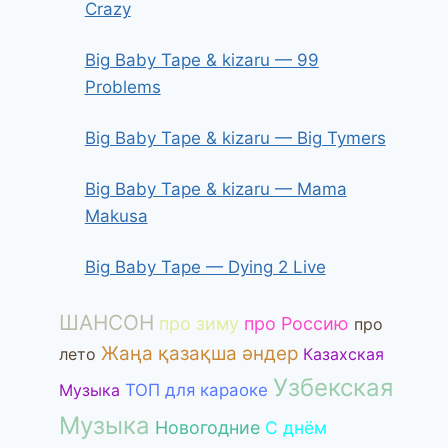
Crazy
Big Baby Tape & kizaru — 99
Problems
Big Baby Tape & kizaru — Big Tymers
Big Baby Tape & kizaru — Mama
Makusa
Big Baby Tape — Dying 2 Live
ШАНСОН
про зиму
про Россию
про
Жаңа қазақша әндер
лето
Казахская
Узбекская
Музыка
ТОП для караоке
Музыка
Новогодние
С днём