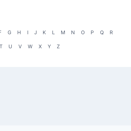
F
G
H
I
J
K
L
M
N
O
P
Q
R
T
U
V
W
X
Y
Z