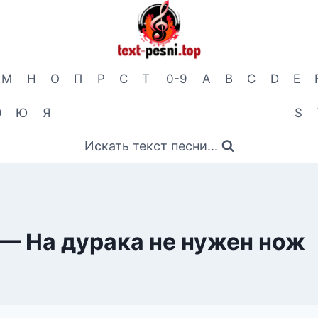
М
Н
О
П
Р
С
Т
0-9
A
B
C
D
E
Э
Ю
Я
S
Искать текст песни...
— На дурака не нужен нож