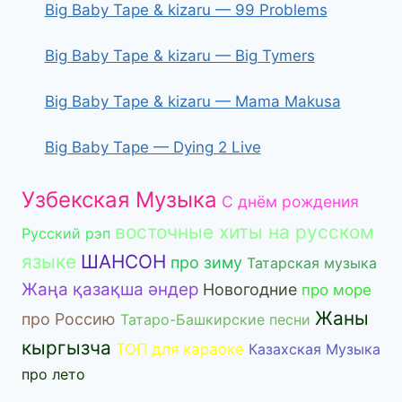
Big Baby Tape & kizaru — 99 Problems
Big Baby Tape & kizaru — Big Tymers
Big Baby Tape & kizaru — Mama Makusa
Big Baby Tape — Dying 2 Live
Узбекская Музыка
С днём рождения
восточные хиты на русском
Русский рэп
языке
ШАНСОН
про зиму
Татарская музыка
Жаңа қазақша әндер
Новогодние
про море
Жаны
про Россию
Татаро-Башкирские песни
кыргызча
ТОП для караоке
Казахская Музыка
про лето