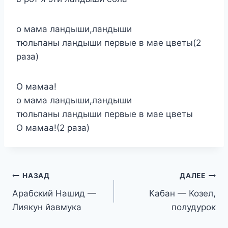
о мама ландыши,ландыши
тюльпаны ландыши первые в мае цветы(2
раза)
О мамаа!
о мама ландыши,ландыши
тюльпаны ландыши первые в мае цветы
О мамаа!(2 раза)
Навигация
НАЗАД
ДАЛЕЕ
Арабский Нашид —
Кабан — Козел,
по
Лиякун йавмука
полудурок
записям