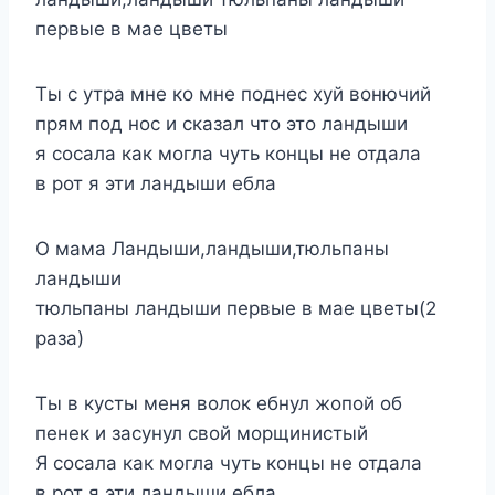
первые в мае цветы
Ты с утра мне ко мне поднес хуй вонючий
прям под нос и сказал что это ландыши
я сосала как могла чуть концы не отдала
в рот я эти ландыши ебла
О мама Ландыши,ландыши,тюльпаны
ландыши
тюльпаны ландыши первые в мае цветы(2
раза)
Ты в кусты меня волок ебнул жопой об
пенек и засунул свой морщинистый
Я сосала как могла чуть концы не отдала
в рот я эти ландыши ебла