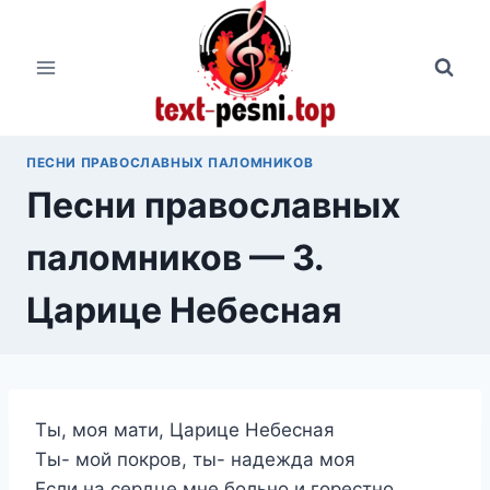
Перейти
к
содержимому
ПЕСНИ ПРАВОСЛАВНЫХ ПАЛОМНИКОВ
Песни православных
паломников — 3.
Царице Небесная
Ты, моя мати, Царице Небесная
Ты- мой покров, ты- надежда моя
Если на сердце мне больно и горестно,