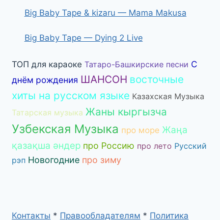
Big Baby Tape & kizaru — Mama Makusa
Big Baby Tape — Dying 2 Live
С
ТОП для караоке
Татаро-Башкирские песни
ШАНСОН
восточные
днём рождения
хиты на русском языке
Казахская Музыка
Жаны кыргызча
Татарская музыка
Узбекская Музыка
Жаңа
про море
қазақша әндер
про Россию
про лето
Русский
Новогодние
про зиму
рэп
Контакты
*
Правообладателям
*
Политика