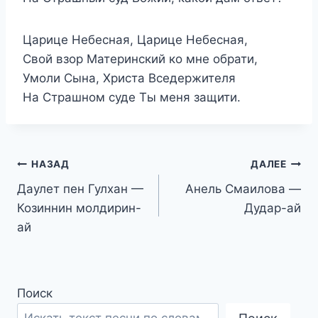
Царице Небесная, Царице Небесная,
Свой взор Материнский ко мне обрати,
Умоли Сына, Христа Вседержителя
На Страшном суде Ты меня защити.
Навигация
НАЗАД
ДАЛЕЕ
Даулет пен Гулхан —
Анель Смаилова —
по
Козиннин молдирин-
Дудар-ай
записям
ай
Поиск