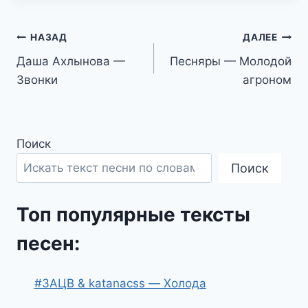
Навигация
НАЗАД
ДАЛЕЕ
Даша Ахлынова —
Песняры — Молодой
по
Звонки
агроном
записям
Поиск
Поиск
Топ популярные тексты
песен:
#ЗАЦВ & katanacss — Холода