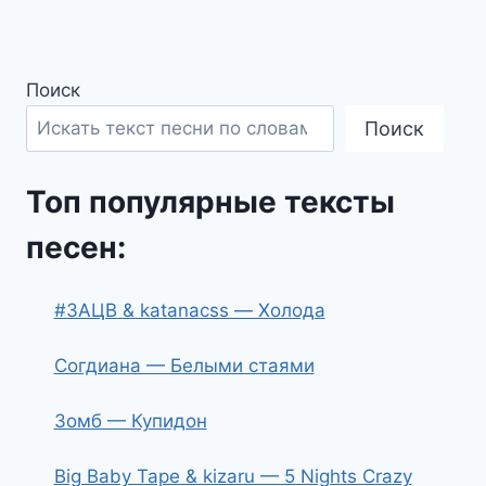
Поиск
Поиск
Топ популярные тексты
песен:
#ЗАЦВ & katanacss — Холода
Согдиана — Белыми стаями
Зомб — Купидон
Big Baby Tape & kizaru — 5 Nights Crazy