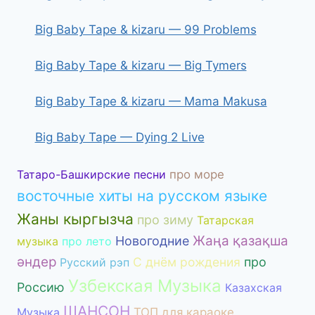
Big Baby Tape & kizaru — 99 Problems
Big Baby Tape & kizaru — Big Tymers
Big Baby Tape & kizaru — Mama Makusa
Big Baby Tape — Dying 2 Live
Татаро-Башкирские песни
про море
восточные хиты на русском языке
Жаны кыргызча
про зиму
Татарская
Жаңа қазақша
Новогодние
музыка
про лето
әндер
С днём рождения
про
Русский рэп
Узбекская Музыка
Россию
Казахская
ШАНСОН
Музыка
ТОП для караоке