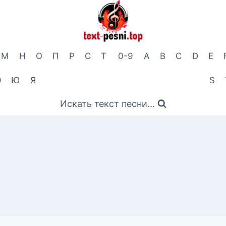
М
Н
О
П
Р
С
Т
0-9
A
B
C
D
E
Э
Ю
Я
S
Искать текст песни...