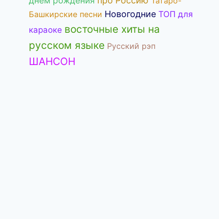
днём рождения
про Россию
Татаро-
Новогодние
Башкирские песни
ТОП для
восточные хиты на
караоке
русском языке
Русский рэп
ШАНСОН