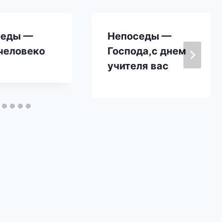
седы —
Непоседы —
человеко
Господа,с днем
учителя вас