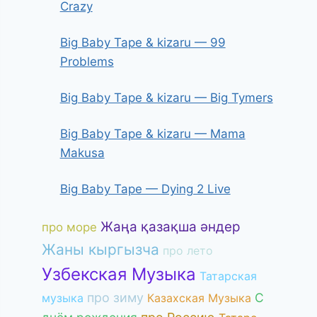
Crazy
Big Baby Tape & kizaru — 99
Problems
Big Baby Tape & kizaru — Big Tymers
Big Baby Tape & kizaru — Mama
Makusa
Big Baby Tape — Dying 2 Live
Жаңа қазақша әндер
про море
Жаны кыргызча
про лето
Узбекская Музыка
Татарская
про зиму
С
музыка
Казахская Музыка