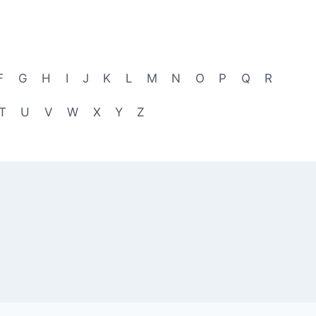
F
G
H
I
J
K
L
M
N
O
P
Q
R
T
U
V
W
X
Y
Z