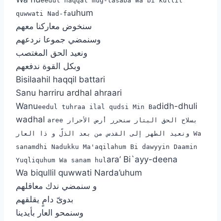
eedul haqqal mug-tasaba Wa bi kullil
uhum
quwwati Nad-fa
سنخوض معاركنا معهم
وسنمضي جموعا نردعهم
ونعيد الحق المغتصب
وبكل القوة ندفعهم
Bisilaahil haqqil battari
Sanu harriru ardhal ahraari
Wanu
didh-dhuli
eedul tuhraa ilal qudsi Min Ba
wadhal
aree بسلاح الحق البتار سنحرر أرض الأحرار
ونعيد الطهر إلى القدس من بعد الذلّ و ذا العار Wa
sanamdhi Nadukku Ma'aqilahum Bi dawyyin Daamin
ara’ Bi`ayy-deena
Yuqliquhum Wa sanam hul
Wa biqullil quwwati Narda’uhum
و سنمضي ندك معاقلهم
بدوىّ دامٍ يقلقهم
وسنمحو العار بأيدينا