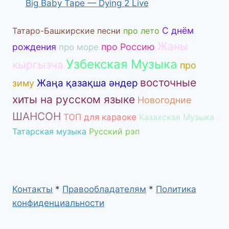
Big Baby Tape — Dying 2 Live
С днём
Татаро-Башкирские песни
про лето
Жаны
рождения
про Россию
про море
Узбекская Музыка
кыргызча
про
восточные
Жаңа қазақша әндер
зиму
хиты на русском языке
Новогодние
ШАНСОН
ТОП для караоке
Казахская Музыка
Татарская музыка
Русский рэп
Контакты
*
Правообладателям
*
Политика
конфиденциальности