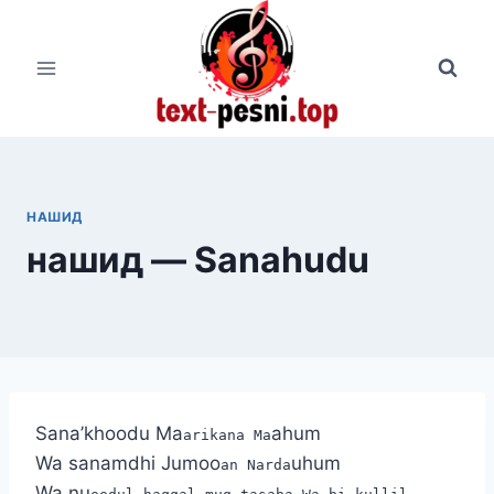
Перейти
к
содержимому
НАШИД
нашид — Sanahudu
Sana’khoodu Ma
ahum
arikana Ma
Wa sanamdhi Jumoo
uhum
an Narda
Wa nu