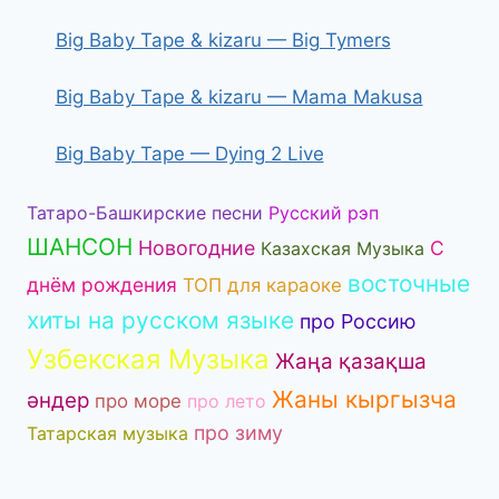
Big Baby Tape & kizaru — Big Tymers
Big Baby Tape & kizaru — Mama Makusa
Big Baby Tape — Dying 2 Live
Татаро-Башкирские песни
Русский рэп
ШАНСОН
Новогодние
С
Казахская Музыка
восточные
днём рождения
ТОП для караоке
хиты на русском языке
про Россию
Узбекская Музыка
Жаңа қазақша
Жаны кыргызча
әндер
про море
про лето
про зиму
Татарская музыка