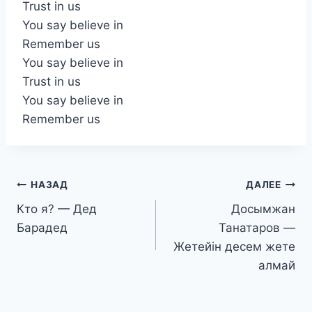
Trust in us
You say believe in
Remember us
You say believe in
Trust in us
You say believe in
Remember us
Навигация
НАЗАД
ДАЛЕЕ
Кто я? — Дед
Досымжан
по
Барадед
Танатаров —
записям
Жетейін десем жете
алмай