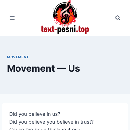
Перейти
к
содержимому
MOVEMENT
Movement — Us
Did you believe in us?
Did you believe you believe in trust?
Cause I’ve been thinking it over