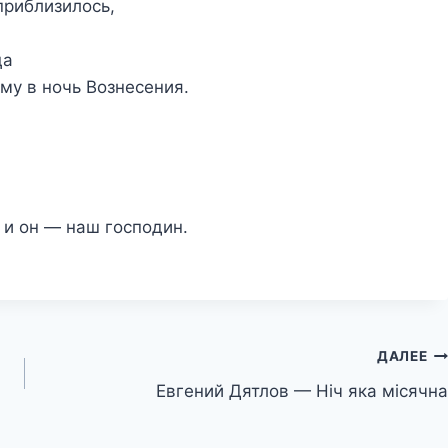
приблизилось,
ца
му в ночь Вознесения.
 и он — наш господин.
ДАЛЕЕ
Евгений Дятлов — Ніч яка місячна