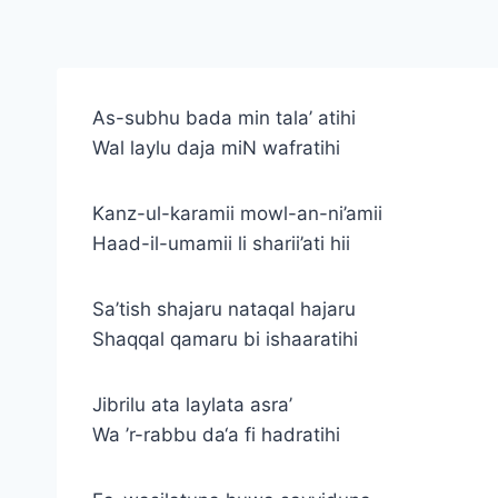
As-subhu bada min tala’ atihi
Wal laylu daja miN wafratihi
Kanz-ul-karamii mowl-an-ni’amii
Haad-il-umamii li sharii’ati hii
Sa’tish shajaru nataqal hajaru
Shaqqal qamaru bi ishaaratihi
Jibrilu ata laylata asra’
Wa ’r-rabbu da‘a fi hadratihi