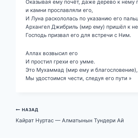
Оказывая ему почёт, даже дерево к нему 
и камни прославляли его,
И Луна раскололась по указанию его паль
Архангел Джибриль (мир ему) пришёл к не
Господь призвал его для встречи с Ним.
Аллах возвысил его
И простил грехи его умме.
Это Мухаммад (мир ему и благословение),
Мы удостоимся чести, следуя его пути »
Навигация
НАЗАД
Кайрат Нуртас — Алматынын Тундери Ай
по
записям