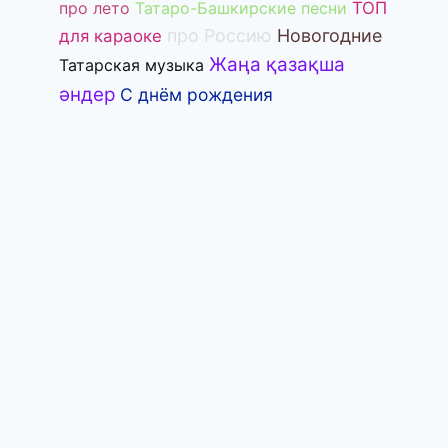
про лето
Татаро-Башкирские песни
ТОП
про Россию
Новогодние
для караоке
Жаңа қазақша
Татарская музыка
әндер
С днём рождения