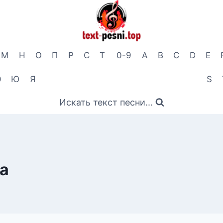
М
Н
О
П
Р
С
Т
0-9
A
B
C
D
E
Э
Ю
Я
S
Искать текст песни...
а