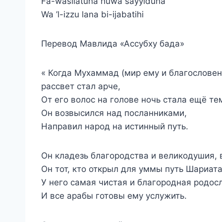
Fa-wasilatuna huwa sayyiduna
Wa ’l-izzu lana bi-ijabatihi
Перевод Мавлида «Ассубху бада»
« Когда Мухаммад (мир ему и благословен
рассвет стал арче,
От его волос на голове ночь стала ещё те
Он возвысился над посланниками,
Направил народ на истинный путь.
Он кладезь благородства и великодушия, в
Он тот, кто открыл для уммы путь Шариата
У него самая чистая и благородная родос
И все арабы готовы ему услужить.