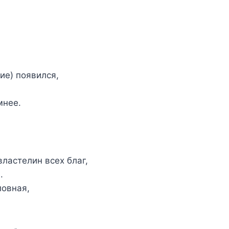
ие) появился,
мнее.
ластелин всех благ,
.
ловная,