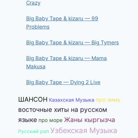
Crazy
Big Baby Tape & kizaru — 99
Problems
Big Baby Tape & kizaru — Big Tymers
Big Baby Tape & kizaru — Mama
Makusa
Big Baby Tape — Dying 2 Live
ШАНСОН
про зиму
Казахская Музыка
восточные хиты на русском
языке
Жаны кыргызча
про море
Узбекская Музыка
Русский рэп