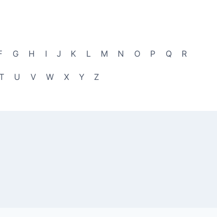
F
G
H
I
J
K
L
M
N
O
P
Q
R
T
U
V
W
X
Y
Z