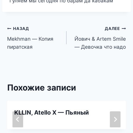
Гуляем мы сегодня по барам да кабакам
Навигация
НАЗАД
ДАЛЕЕ
Mekhman — Копия
Йович & Artem Smile
по
пиратская
— Девочка что надо
записям
Похожие записи
KLLIN, Atello X — Пьяный