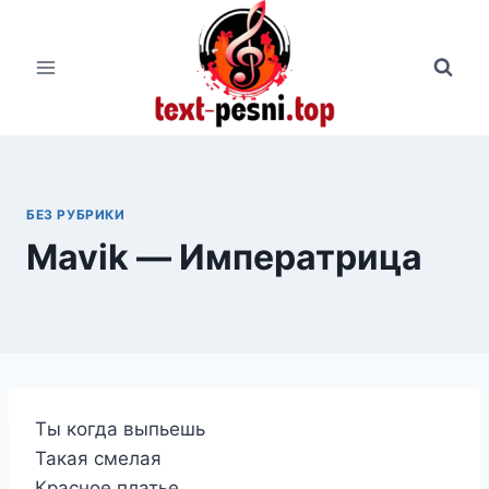
Перейти
к
содержимому
БЕЗ РУБРИКИ
Mavik — Императрица
Ты когда выпьешь
Такая смелая
Красное платье