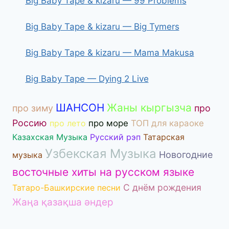
Big Baby Tape & kizaru — 99 Problems
Big Baby Tape & kizaru — Big Tymers
Big Baby Tape & kizaru — Mama Makusa
Big Baby Tape — Dying 2 Live
ШАНСОН
Жаны кыргызча
про зиму
про
Россию
про лето
про море
ТОП для караоке
Казахская Музыка
Русский рэп
Татарская
Узбекская Музыка
Новогодние
музыка
восточные хиты на русском языке
С днём рождения
Татаро-Башкирские песни
Жаңа қазақша әндер