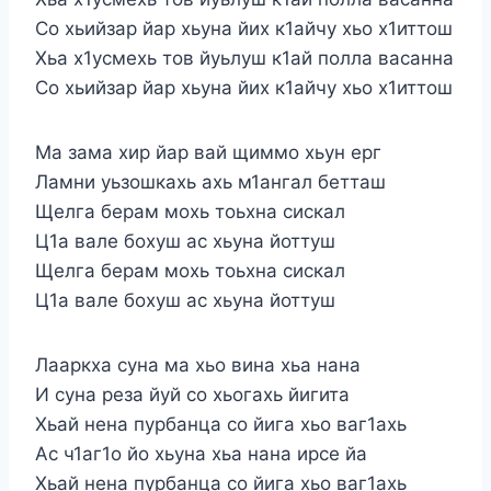
Со хьийзар йар хьуна йих к1айчу хьо х1иттош
Хьа х1усмехь тов йуьлуш к1ай полла васанна
Со хьийзар йар хьуна йих к1айчу хьо х1иттош
Ма зама хир йар вай щиммо хьун ерг
Ламни уьзошкахь ахь м1ангал бетташ
Щелга берам мохь тоьхна сискал
Ц1а вале бохуш ас хьуна йоттуш
Щелга берам мохь тоьхна сискал
Ц1а вале бохуш ас хьуна йоттуш
Лааркха суна ма хьо вина хьа нана
И суна реза йуй со хьогахь йигита
Хьай нена пурбанца со йига хьо ваг1ахь
Ас ч1аг1о йо хьуна хьа нана ирсе йа
Хьай нена пурбанца со йига хьо ваг1ахь