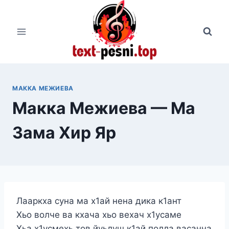
Перейти
к
содержимому
МАККА МЕЖИЕВА
Макка Межиева — Ма
Зама Хир Яр
Лааркха суна ма х1ай нена дика к1ант
Хьо волче ва кхача хьо вехач х1усаме
Хьа х1усмехь тов йуьлуш к1ай полла васанна