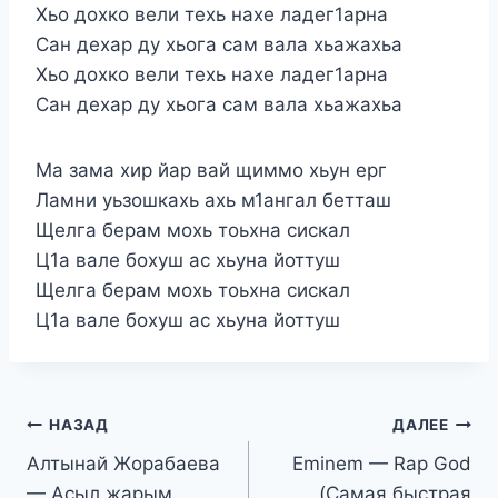
Хьо дохко вели техь нахе ладег1арна
Сан дехар ду хьога сам вала хьажахьа
Хьо дохко вели техь нахе ладег1арна
Сан дехар ду хьога сам вала хьажахьа
Ма зама хир йар вай щиммо хьун ерг
Ламни уьзошкахь ахь м1ангал бетташ
Щелга берам мохь тоьхна сискал
Ц1а вале бохуш ас хьуна йоттуш
Щелга берам мохь тоьхна сискал
Ц1а вале бохуш ас хьуна йоттуш
Навигация
НАЗАД
ДАЛЕЕ
Алтынай Жорабаева
Eminem — Rap God
по
— Асыл жарым
(Самая быстрая