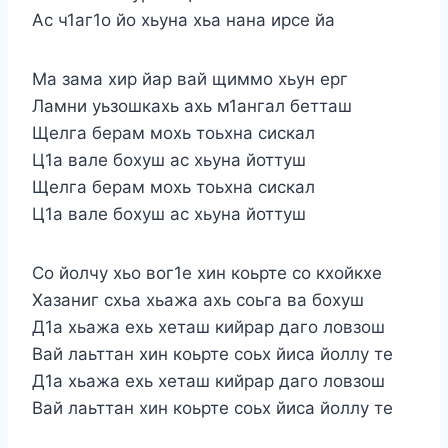
Ас ч1аг1о йо хьуна хьа нана ирсе йа
Ма зама хир йар вай щиммо хьун ерг
Ламни уьзошкахь ахь м1ангал бетташ
Щелга берам мохь тоьхна сискал
Ц1а вале бохуш ас хьуна йоттуш
Щелга берам мохь тоьхна сискал
Ц1а вале бохуш ас хьуна йоттуш
Со йолчу хьо вог1е хин коьрте со кхойкхе
Хазаниг схьа хьажа ахь соьга ва бохуш
Д1а хьажа ехь хеташ кийрар даго ловзош
Вай лаьттан хин коьрте соьх йиса йоллу те
Д1а хьажа ехь хеташ кийрар даго ловзош
Вай лаьттан хин коьрте соьх йиса йоллу те