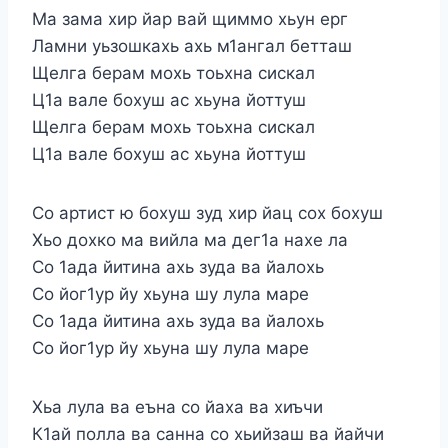
Ма зама хир йар вай щиммо хьун ерг
Ламни уьзошкахь ахь м1ангал бетташ
Щелга берам мохь тоьхна сискал
Ц1а вале бохуш ас хьуна йоттуш
Щелга берам мохь тоьхна сискал
Ц1а вале бохуш ас хьуна йоттуш
Со артист ю бохуш зуд хир йац сох бохуш
Хьо дохко ма вийла ма дег1а нахе ла
Со 1ада йитина ахь зуда ва йалохь
Со йог1ур йу хьуна шу лула маре
Со 1ада йитина ахь зуда ва йалохь
Со йог1ур йу хьуна шу лула маре
Хьа лула ва еъна со йаха ва хиъчи
К1ай полла ва санна со хьийзаш ва йайчи