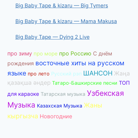
Big Baby Tape & kizaru — Big Tymers
Big Baby Tape & kizaru — Mama Makusa
Big Baby Tape — Dying 2 Live
про зиму
про Россию
С днём
про море
восточные хиты на русском
рождения
языке
ШАНСОН
Жаңа
про лето
Русский рэп
қазақша әндер
Татаро-Башкирские песни
ТОП
Узбекская
для караоке
Татарская музыка
Музыка
Жаны
Казахская Музыка
кыргызча
Новогодние