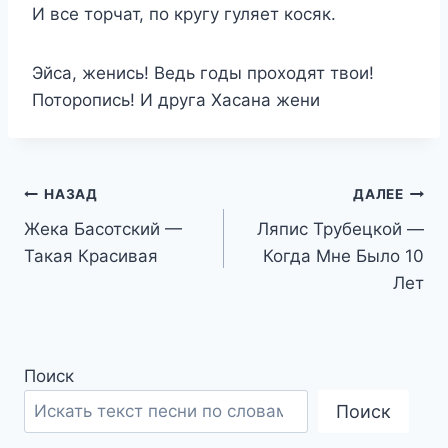
И все торчат, по кругу гуляет косяк.
Эйса, женись! Ведь годы проходят твои!
Поторопись! И друга Хасана жени
Навигация
НАЗАД
ДАЛЕЕ
Жека Басотский —
Ляпис Трубецкой —
по
Такая Красивая
Когда Мне Было 10
записям
Лет
Поиск
Поиск