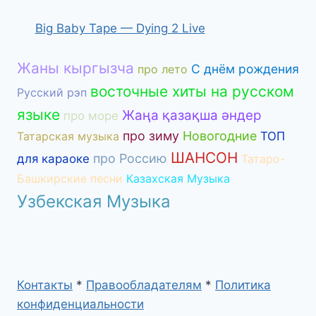
Big Baby Tape — Dying 2 Live
Жаны кыргызча
С днём рождения
про лето
восточные хиты на русском
Русский рэп
языке
Жаңа қазақша әндер
про море
про зиму
Новогодние
Татарская музыка
ТОП
ШАНСОН
про Россию
для караоке
Татаро-
Башкирские песни
Казахская Музыка
Узбекская Музыка
Контакты
*
Правообладателям
*
Политика
конфиденциальности