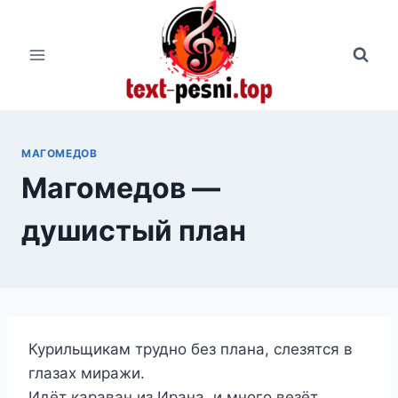
Перейти
к
содержимому
МАГОМЕДОВ
Магомедов —
душистый план
Курильщикам трудно без плана, слезятся в
глазах миражи.
Идёт караван из Ирана, и много везёт