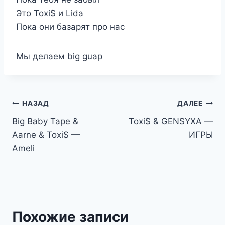
Это Toxi$ и Lida
Пока они базарят про нас
Мы делаем big guap
Навигация
НАЗАД
ДАЛЕЕ
Big Baby Tape &
Toxi$ & GENSYXA —
по
Aarne & Toxi$ —
ИГРЫ
записям
Ameli
Похожие записи