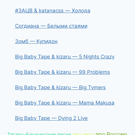
#ЗАЦВ & katanacss — Холода
Согдиана — Белыми стаями
Зомб — Купидон
Big Baby Tape & kizaru — 5 Nights Crazy
Big Baby Tape & kizaru — 99 Problems
Big Baby Tape & kizaru — Big Tymers
Big Baby Tape & kizaru — Mama Makusa
Big Baby Tape — Dying 2 Live
про Россию
Татаро-Башкирские песни
про лето