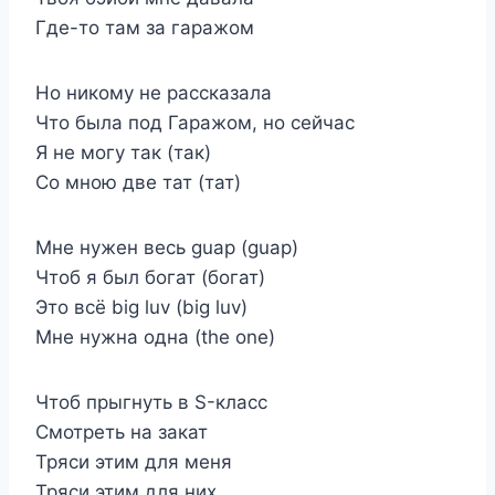
Где-то там за гаражом
Но никому не рассказала
Что была под Гаражом, но сейчас
Я не могу так (так)
Cо мною две тат (тат)
Мне нужен весь guap (guap)
Чтоб я был богат (богат)
Это всё big luv (big luv)
Мне нужна одна (the one)
Чтоб прыгнуть в S-класс
Смотреть на закат
Тряси этим для меня
Тряси этим для них