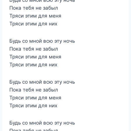
Пока тебя не забыл
Тряси этим для меня
Тряси этим для них
Будь со мной всю эту ночь
Пока тебя не забыл
Тряси этим для меня
Тряси этим для них
Будь со мной всю эту ночь
Пока тебя не забыл
Тряси этим для меня
Тряси этим для них
Будь со мной всю эту ночь
Пока тебя не забыл