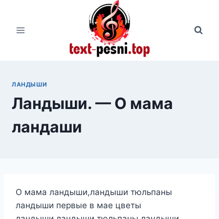
Перейти
к
содержимому
ЛАНДЫШИ
Ландыши. — О мама
ландаши
О мама ландыши,ландыши тюльпаны
ландыши первые в мае цветы
ландыши,ландыши тюльпаны ландыши