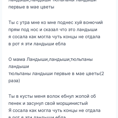
первые в мае цветы
Ты с утра мне ко мне поднес хуй вонючий
прям под нос и сказал что это ландыши
я сосала как могла чуть концы не отдала
в рот я эти ландыши ебла
О мама Ландыши,ландыши,тюльпаны
ландыши
тюльпаны ландыши первые в мае цветы(2
раза)
Ты в кусты меня волок ебнул жопой об
пенек и засунул свой морщинистый
Я сосала как могла чуть концы не отдала
в рот я эти ландыши ебла