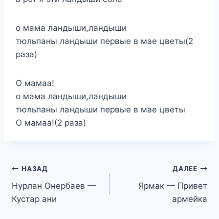
о мама ландыши,ландыши
тюльпаны ландыши первые в мае цветы(2
раза)
О мамаа!
о мама ландыши,ландыши
тюльпаны ландыши первые в мае цветы
О мамаа!(2 раза)
Навигация
НАЗАД
ДАЛЕЕ
Нурлан Онербаев —
Ярмак — Привет
по
Кустар ани
армейка
записям