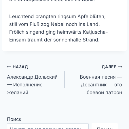
Leuchtend prangten ringsum Apfelblüten,
still vom Fluß zog Nebel noch ins Land.
Frölich singend ging heimwärts Katjuscha-
Einsam träumt der sonnenhalle Strand.
Навигация
НАЗАД
ДАЛЕЕ
Александр Дольский
Военная песня —
по
— Исполнение
Десантник — это
записям
желаний
боевой патрон
Поиск