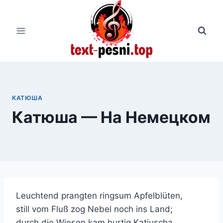
Перейти
к
содержимому
КАТЮША
Катюша — На Немецком
Leuchtend prangten ringsum Apfelblüten,
still vom Fluß zog Nebel noch ins Land;
durch die Wiesen kam hurtig Katjuscha