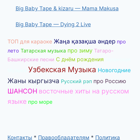
Big Baby Tape & kizaru — Mama Makusa
Big Baby Tape — Dying 2 Live
Жаңа қазақша әндер
ТОП для караоке
про
про зиму
лето
Татарская музыка
Татаро-
С днём рождения
Башкирские песни
Казахская
Узбекская Музыка
Новогодние
Музыка
Жаны кыргызча
про Россию
Русский рэп
ШАНСОН
восточные хиты на русском
языке
про море
Контакты
*
Правообладателям
*
Политика