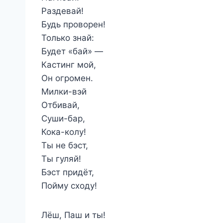
Раздевай!
Будь проворен!
Только знай:
Будет «бай» —
Кастинг мой,
Он огромен.
Милки-вэй
Отбивай,
Суши-бар,
Кока-колу!
Ты не бэст,
Ты гуляй!
Бэст придёт,
Пойму сходу!
Лёш, Паш и ты!