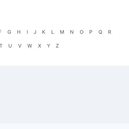
F
G
H
I
J
K
L
M
N
O
P
Q
R
T
U
V
W
X
Y
Z