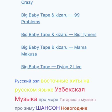
Crazy
Big Baby Tape & kizaru — 99
Problems
Big Baby Tape & kizaru — Big Tymers
Big Baby Tape & kizaru — Mama
Makusa
Big Baby Tape — Dying 2 Live
восточные хиты на
Русский рэп
Узбекская
русском языке
Музыка
про море
Татарская музыка
ШАНСОН
про зиму
Новогодние