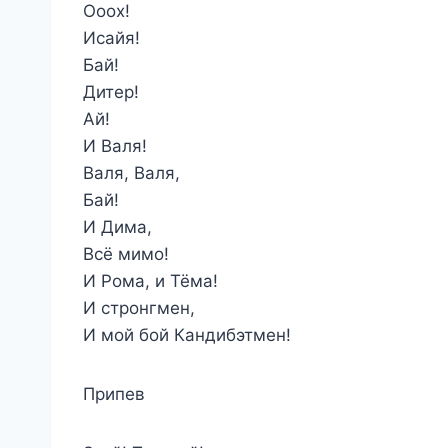
Оооx!
Исайя!
Бай!
Дитер!
Ай!
И Валя!
Валя, Валя,
Бай!
И Дима,
Всё мимо!
И Рома, и Тёма!
И стронгмен,
И мой бой Кандибэтмен!
Припев