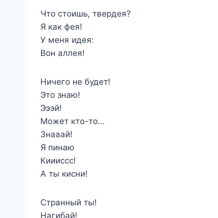
Что стоишь, твердея?
Я как фея!
У меня идея:
Вон аллея!
Ничего не будет!
Это знаю!
Эээй!
Может кто-то…
Знааай!
Я пинаю
Киииссс!
А ты кисни!
Странный ты!
Нагибай!