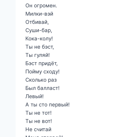
Он огромен.
Милки-вэй
Отбивай,
Суши-бар,
Кока-колу!
Ты не бэст,
Ты гуляй!
Бэст придёт,
Пойму сходу!
Сколько раз
Был балласт!
Левый!
А ты сто первый!
Ты не тот!
Ты не вот!
Не считай