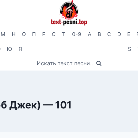
М
Н
О
П
Р
С
Т
0-9
A
B
C
D
E
Э
Ю
Я
S
Искать текст песни...
об Джек) — 101