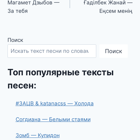
Магамет Дзыбов —
Ғаділбек Жанай —
по
За тебя
Еңсем менің
записям
Поиск
Поиск
Топ популярные тексты
песен:
#ЗАЦВ & katanacss — Холода
Согдиана — Белыми стаями
Зомб — Купидон