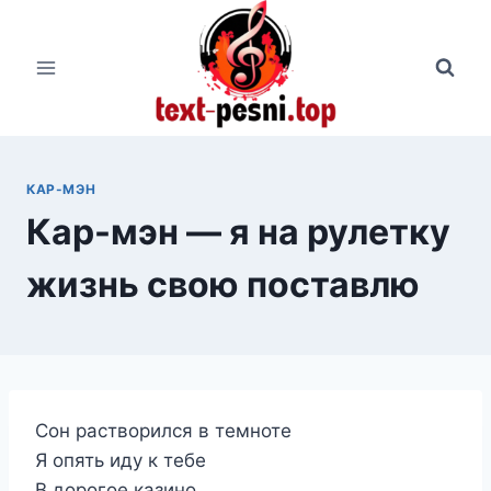
Перейти
к
содержимому
КАР-МЭН
Кар-мэн — я на рулетку
жизнь свою поставлю
Сон растворился в темноте
Я опять иду к тебе
В дорогое казино.