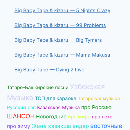
Big Baby Tape & kizaru — 5 Nights Crazy
Big Baby Tape & kizaru — 99 Problems
Big Baby Tape & kizaru — Big Tymers
Big Baby Tape & kizaru — Mama Makusa
Big Baby Tape — Dying 2 Live
Узбекская
Татаро-Башкирские песни
Музыка
ТОП для караоке
Татарская музыка
про Россию
Русский рэп
Казахская Музыка
ШАНСОН
Новогодние
про море
про лето
восточные
Жаңа қазақша әндер
про зиму