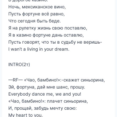
Ночь, мексиканское вино,
Пусть фортуне всё равно,
Что сегодня быть беде.
Я на рулетку жизнь свою поставлю,
Я в казино фортуне дань оставлю,
Пусть говорят, что ты в судьбу не веришь-
I wan’t a living in your dream.
INTRO(2т)
—RF— «Чао, бамбино!»:-скажет синьорина,
Эй, фортуна, дай мне шанс, прошу.
Everybody dance me, we and you!
«Чао, бамбино!»: плачет синьорина,
И, прощай, забудь мечту свою:
My heart to you.