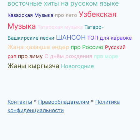
восточные хиты на русском языке
Узбекская
Казахская Музыка
про лето
Музыка
Татарская музыка
Татаро-
ШАНСОН
Башкирские песни
ТОП для караоке
Жаңа қазақша әндер
про Россию
Русский
про зиму
С днём рождения
рэп
про море
Жаны кыргызча
Новогодние
Контакты
*
Правообладателям
*
Политика
конфиденциальности