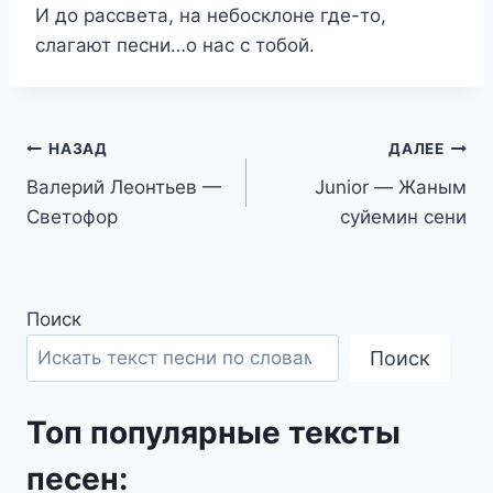
И до рассвета, на небосклоне где-то,
слагают песни…о нас с тобой.
Навигация
НАЗАД
ДАЛЕЕ
Валерий Леонтьев —
Junior — Жаным
по
Светофор
суйемин сени
записям
Поиск
Поиск
Топ популярные тексты
песен: