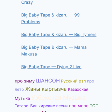
Crazy
Big Baby Tape & kizaru — 99
Problems
Big Baby Tape & kizaru — Big Tymers
Big Baby Tape & kizaru — Mama
Makusa
Big Baby Tape — Dying 2 Live
ШАНСОН
про зиму
Русский рэп
про
Жаны кыргызча
лето
Казахская
Узбекская Музыка
Музыка
Татаро-Башкирские песни
про море
ТОП