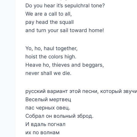
Do you hear it’s sepulchral tone?
We are a call to all,
pay head the squall
and turn your sail toward home!
Yo, ho, haul together,
hoist the colors high.
Heave ho, thieves and beggars,
never shall we die.
русский вариант этой песни, который звуч
Веселый мертвец
пас черных овец.
Собрал он вольный зброд.
И вдаль погнал
их по волнам