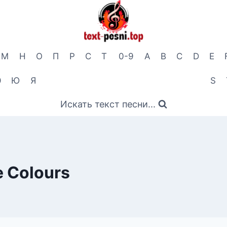
М
Н
О
П
Р
С
Т
0-9
A
B
C
D
E
Э
Ю
Я
S
Искать текст песни...
 Colours