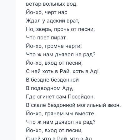
ветар вольных вод.
Йо-хо, черт нас
Ждал у адский врат,
Но, зверь, прочь от песни,
Что поет пират.
Йо-хо, громче черти!
Что ж нам дьявол не рад?
Йо-хо, вход от песни,
С ней хоть в Рай, хоть в Ад!
В бездне бездонной
В подводном Аду,
Где сгинет сам Посейдон,
В скале бездонной могильный звон.
Йо-хо, грянем мы вместе.
Что ж нам дьявол не рад?
Йо-хо, вход от песни,
С ней что в Рай, что в Ад.