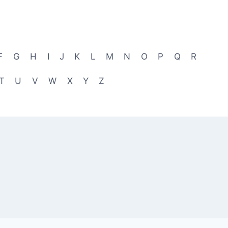
F
G
H
I
J
K
L
M
N
O
P
Q
R
T
U
V
W
X
Y
Z