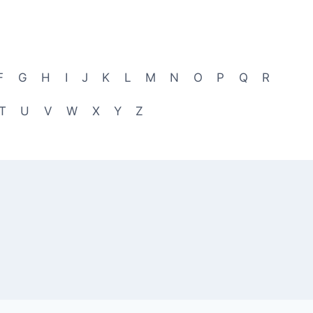
F
G
H
I
J
K
L
M
N
O
P
Q
R
T
U
V
W
X
Y
Z