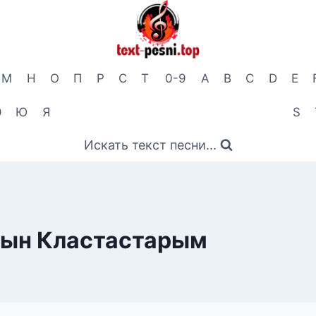
М
Н
О
П
Р
С
Т
0-9
A
B
C
D
E
Э
Ю
Я
S
Искать текст песни...
йын Кластастарым