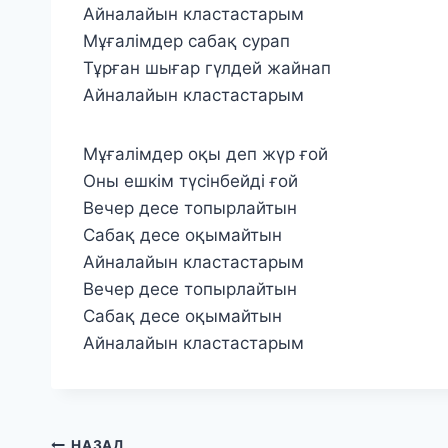
Айналайын кластастарым
Мұғалімдер сабақ сурап
Тұрған шығар гүлдей жайнап
Айналайын кластастарым
Мұғалімдер оқы деп жүр ғой
Оны ешкім түсінбейді ғой
Вечер десе топырлайтын
Сабақ десе оқымайтын
Айналайын кластастарым
Вечер десе топырлайтын
Сабақ десе оқымайтын
Айналайын кластастарым
НАЗАД