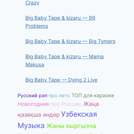
Crazy
Big Baby Tape & kizaru — 99
Problems
Big Baby Tape & kizaru — Big Tymers
Big Baby Tape & kizaru — Mama
Makusa
Big Baby Tape — Dying 2 Live
Русский рэп
про лето
ТОП для караоке
Жаңа
Новогодние
про Россию
Узбекская
қазақша әндер
Музыка
Жаны кыргызча