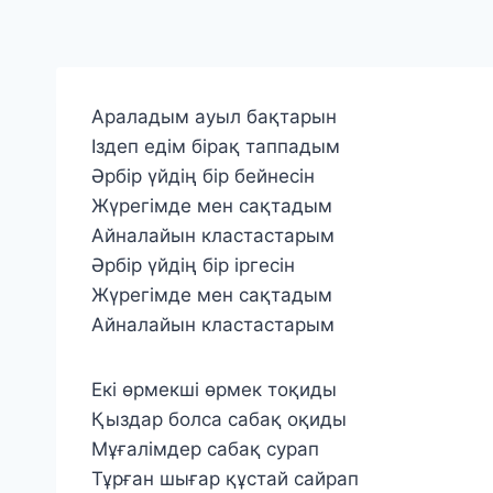
Араладым ауыл бақтарын
Іздеп едім бірақ таппадым
Әрбір үйдің бір бейнесін
Жүрегімде мен сақтадым
Айналайын кластастарым
Әрбір үйдің бір іргесін
Жүрегімде мен сақтадым
Айналайын кластастарым
Екі өрмекші өрмек тоқиды
Қыздар болса сабақ оқиды
Мұғалімдер сабақ сурап
Тұрған шығар құстай сайрап