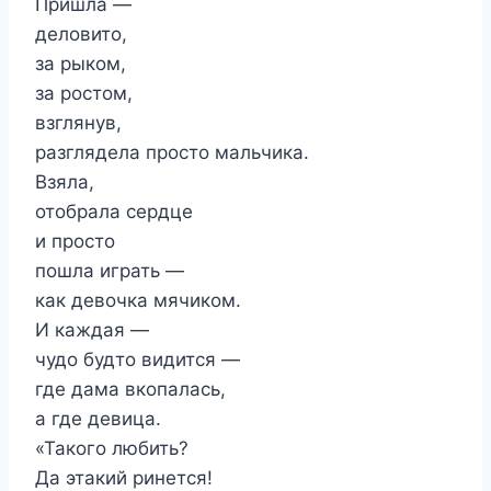
Пришла —
деловито,
за рыком,
за ростом,
взглянув,
разглядела просто мальчика.
Взяла,
отобрала сердце
и просто
пошла играть —
как девочка мячиком.
И каждая —
чудо будто видится —
где дама вкопалась,
а где девица.
«Такого любить?
Да этакий ринется!