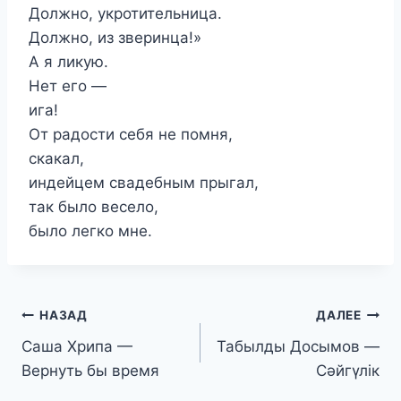
Должно, укротительница.
Должно, из зверинца!»
А я ликую.
Нет его —
ига!
От радости себя не помня,
скакал,
индейцем свадебным прыгал,
так было весело,
было легко мне.
Навигация
НАЗАД
ДАЛЕЕ
Саша Хрипа —
Табылды Досымов —
по
Вернуть бы время
Сәйгүлік
записям