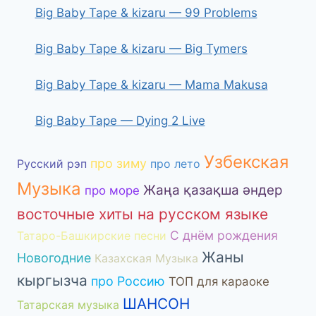
Big Baby Tape & kizaru — 99 Problems
Big Baby Tape & kizaru — Big Tymers
Big Baby Tape & kizaru — Mama Makusa
Big Baby Tape — Dying 2 Live
Узбекская
про зиму
Русский рэп
про лето
Музыка
Жаңа қазақша әндер
про море
восточные хиты на русском языке
С днём рождения
Татаро-Башкирские песни
Жаны
Новогодние
Казахская Музыка
кыргызча
про Россию
ТОП для караоке
ШАНСОН
Татарская музыка