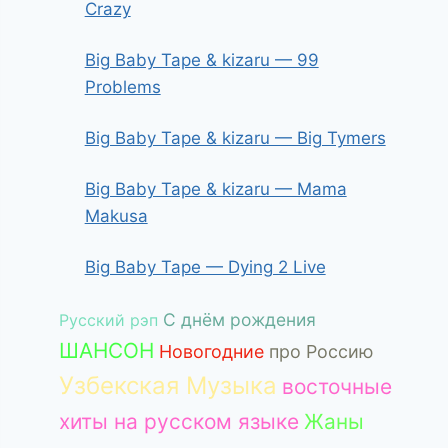
Crazy
Big Baby Tape & kizaru — 99
Problems
Big Baby Tape & kizaru — Big Tymers
Big Baby Tape & kizaru — Mama
Makusa
Big Baby Tape — Dying 2 Live
С днём рождения
Русский рэп
ШАНСОН
Новогодние
про Россию
Узбекская Музыка
восточные
хиты на русском языке
Жаны