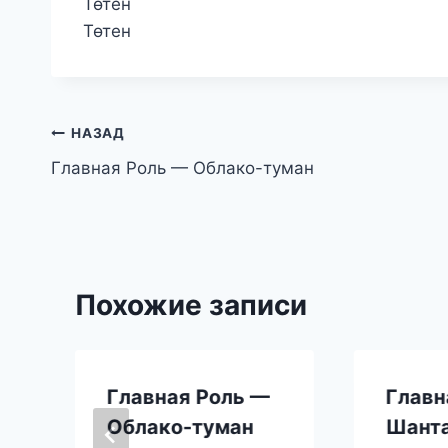
Төтен
Төтен
Навигация
НАЗАД
Главная Роль — Облако-туман
по
записям
Похожие записи
Главная Роль —
Главн
Облако-туман
Шант