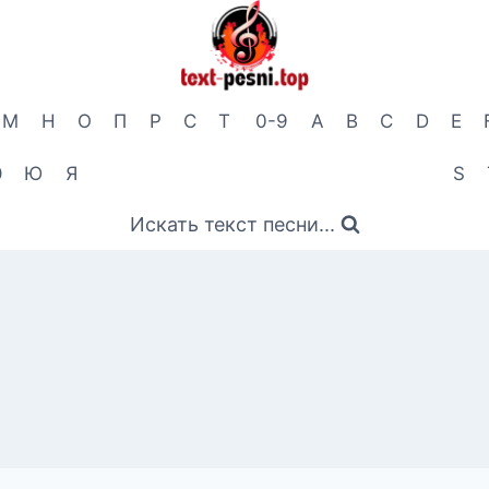
М
Н
О
П
Р
С
Т
0-9
A
B
C
D
E
Э
Ю
Я
S
Искать текст песни...