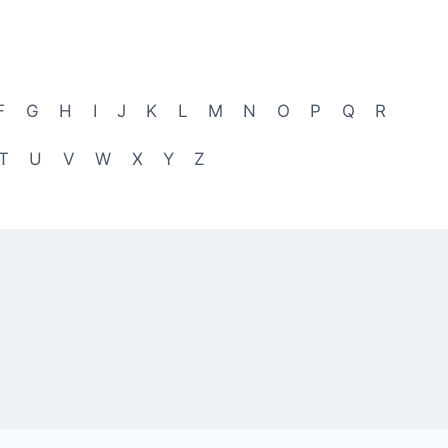
F
G
H
I
J
K
L
M
N
O
P
Q
R
T
U
V
W
X
Y
Z