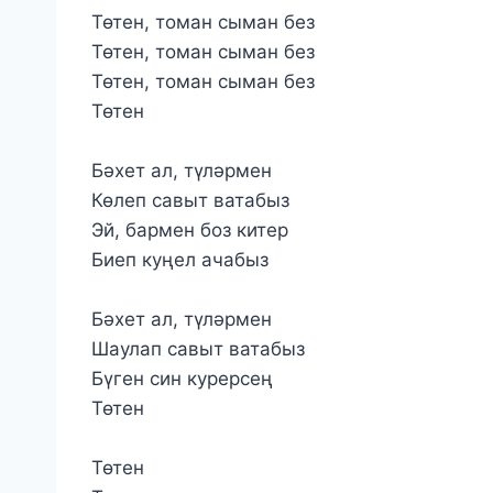
Төтен, томан сыман без
Төтен, томан сыман без
Төтен, томан сыман без
Төтен
Бәхет ал, түләрмен
Көлеп савыт ватабыз
Эй, бармен боз китер
Биеп куңел ачабыз
Бәхет ал, түләрмен
Шаулап савыт ватабыз
Бүген син курерсең
Төтен
Төтен