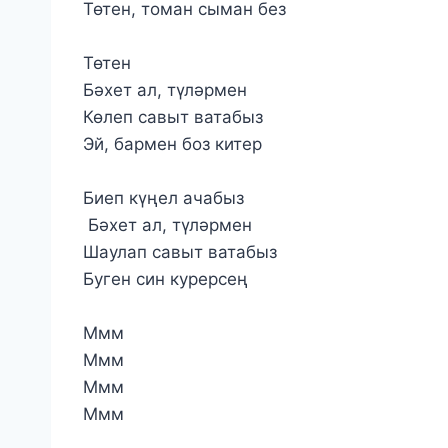
Төтен, томан сыман без
Төтен
Бәхет ал, түләрмен
Көлеп савыт ватабыз
Эй, бармен боз китер
Биеп күңел ачабыз
Бәхет ал, түләрмен
Шаулап савыт ватабыз
Буген син курерсең
Ммм
Ммм
Ммм
Ммм