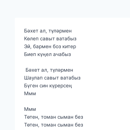
Бәхет ал, түләрмен
Көлеп савыт ватабыз
Эй, бармен боз китер
Биеп күңел ачабыз
Бәхет ал, түләрмен
Шаулап савыт ватабыз
Бүген син күрерсең
Ммм
Ммм
Төтен, томан сыман без
Төтен, томан сыман без